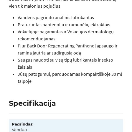
vien tik malonius pojučius.
Vandens pagrindo analinis lubrikantas
Praturtintas pantenoliu ir ramunėlių ektraktais
Vokietijoje pagamintas ir Vokietijos dermatologų
rekomenduojamas
Pjur Back Door Regenerating Panthenol apsaugo ir
ramina jautrią ar sudirgusią odą
Saugus naudoti su visų tipų lubrikantais ir sekso
žaislais
Jūsų patogumui, parduodamas kompaktiškoje 30 ml
talpoje
Specifikacija
Pagrindas:
Vanduo