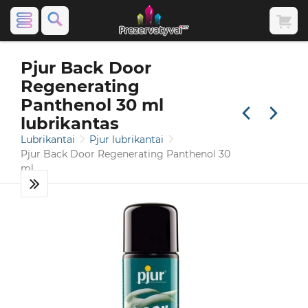
Pjur Back Door
Regenerating
Panthenol 30 ml
lubrikantas
Lubrikantai
Pjur lubrikantai
Pjur Back Door Regenerating Panthenol 30
ml