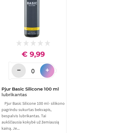
€ 9,99
−
+
Pjur Basic Silicone 100 ml
lubrikantas
Pjur Basic Silicone 100 ml- silikono
pagrindu sukurtas bekvapis,
bespalvis lubrikantas. Tai
aukščiausia kokybė už žemiausią
kainą. Je...