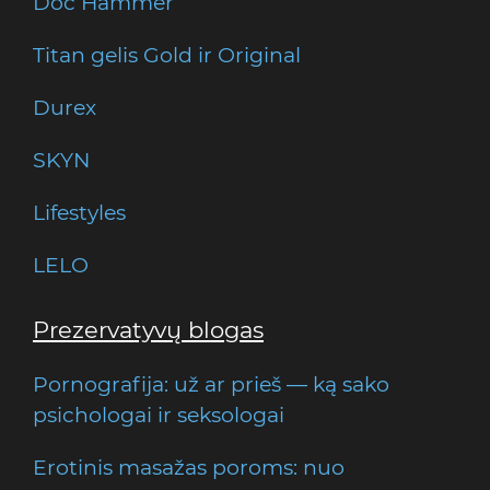
Doc Hammer
Titan gelis Gold ir Original
Durex
SKYN
Lifestyles
LELO
Prezervatyvų blogas
Pornografija: už ar prieš — ką sako
psichologai ir seksologai
Erotinis masažas poroms: nuo