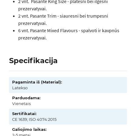
2 vnt. Pasante King Size - platesni bei ilgesni
prezervatyvai.
2 vnt. Pasante Trim - siauresni bei trumpesni
prezervatyvai.
6 vnt. Pasante Mixed Flavours - spalvoti ir kavpnūs
prezervatyvai.
Specifikacija
Pagaminta iš (Material):
Latekso
Parduodama:
Vienetais
Sertifikatai:
CE 1639; ISO 4074:2015
Galiojimo laikas:
2-5 metai