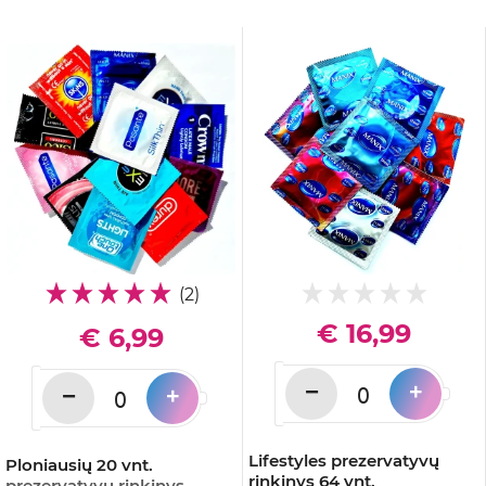
(2)
€ 16,99
€ 6,99
−
+
−
+
Lifestyles prezervatyvų
Ploniausių 20 vnt.
rinkinys 64 vnt.
prezervatyvų rinkinys