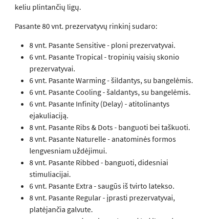
keliu plintančių ligų.
Pasante 80 vnt. prezervatyvų rinkinį sudaro:
8 vnt. Pasante Sensitive - ploni prezervatyvai.
6 vnt. Pasante Tropical - tropinių vaisių skonio
prezervatyvai.
6 vnt. Pasante Warming - šildantys, su bangelėmis.
6 vnt. Pasante Cooling - šaldantys, su bangelėmis.
6 vnt. Pasante Infinity (Delay) - atitolinantys
ejakuliaciją.
8 vnt. Pasante Ribs & Dots - banguoti bei taškuoti.
8 vnt. Pasante Naturelle - anatominės formos
lengvesniam uždėjimui.
8 vnt. Pasante Ribbed - banguoti, didesniai
stimuliacijai.
6 vnt. Pasante Extra - saugūs iš tvirto latekso.
8 vnt. Pasante Regular - įprasti prezervatyvai,
platėjančia galvute.