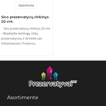
Išparduota
Sico prezervatyvų rinkinys
20 vnt.
Sico prezervatyvų rinkinys 20 vnt.
- išbadykite skirtingų rūšių
prezervatyvus, ir išrinkite sau
tinkamiausius. Prezerva...
Asortimente