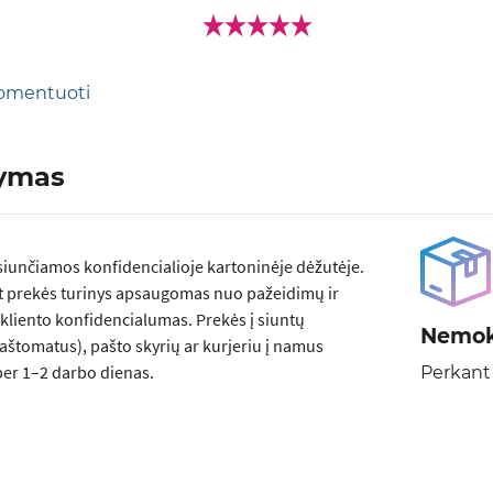
 komentuoti
tymas
siunčiamos konfidencialioje kartoninėje dėžutėje.
t prekės turinys apsaugomas nuo pažeidimų ir
kliento konfidencialumas. Prekės į siuntų
Nemok
aštomatus), pašto skyrių ar kurjeriu į namus
er 1–2 darbo dienas.
Perkant