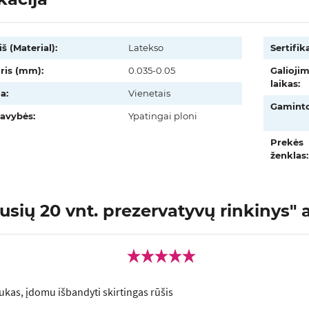
š (Material):
Latekso
Sertifika
oris (mm):
0.035-0.05
Galioji
laikas:
a:
Vienetais
Gaminto
avybės:
Ypatingai ploni
Prekės
ženklas:
usių 20 vnt. prezervatyvų rinkinys" at
ukas, įdomu išbandyti skirtingas rūšis