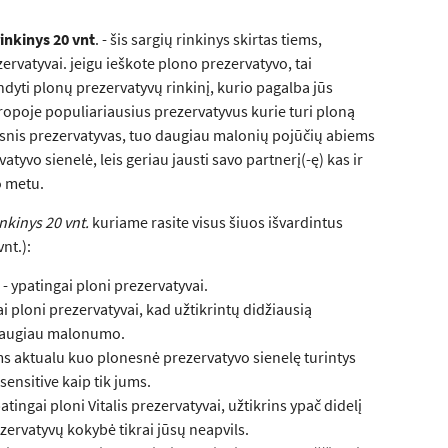
inkinys 20
vnt
. - šis sargių rinkinys skirtas tiems,
ervatyvai. jeigu ieškote plono prezervatyvo, tai
dyti plonų prezervatyvų rinkinį, kurio pagalba jūs
uropoje populiariausius prezervatyvus kurie turi ploną
esnis prezervatyvas, tuo daugiau malonių pojūčių abiems
tyvo sienelė, leis geriau jausti savo partnerį(-ę) kas ir
o metu.
nkinys 20 vnt.
kuriame rasite visus šiuos išvardintus
nt.):
- ypatingai ploni prezervatyvai.
ai ploni prezervatyvai, kad užtikrintų didžiausią
 daugiau malonumo.
ums aktualu kuo plonesnė prezervatyvo sienelę turintys
 sensitive kaip tik jums.
atingai ploni Vitalis prezervatyvai, užtikrins ypač didelį
zervatyvų kokybė tikrai jūsų neapvils.