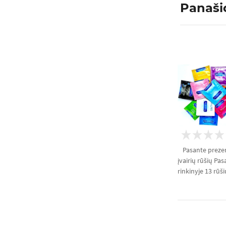
Panaši
Pasante prezer
įvairių rūšių Pa
rinkinyje 13 rūši