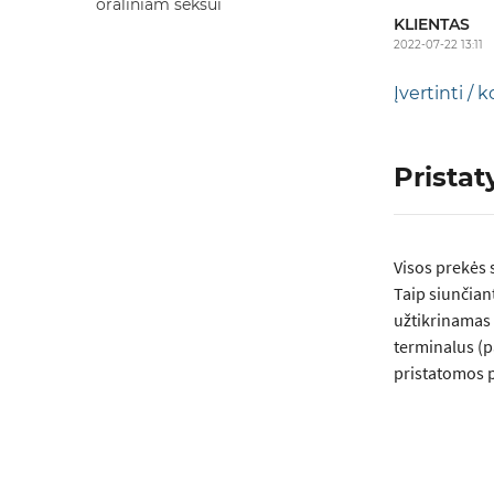
oraliniam seksui
KLIENTAS
2022-07-22 13:11
Įvertinti /
Prista
Visos prеkės 
Taip siunčian
užtikrinamas 
terminalus (p
pristatomos p