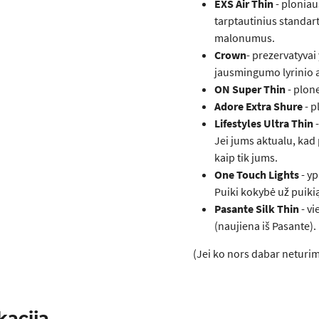
EXS Air Thin
- ploniau
tarptautinius standart
malonumus.
Crown
- prezervatyvai
jausmingumo lyrinio 
ON Super Thin
- plone
Adore Extra Shure
- p
Lifestyles Ultra Thin
-
Jei jums aktualu, kad 
kaip tik jums.
One Touch Lights
- yp
Puiki kokybė už puiki
Pasante Silk Thin
- vi
(naujiena iš Pasante).
(Jei ko nors dabar neturim
kacija