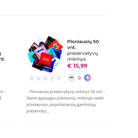
Ploniausių 50
vnt.
ų
prezervatyvų
nt.
rinkinys
€ 15,99
−
+
t. -
Ploniausių prezervatyvų rinkinys 50 vnt. -
ž
šiame apsaugos priemonių rinkinyje rasite
ploniausius, populiariausių gamintojų
prezervaty...