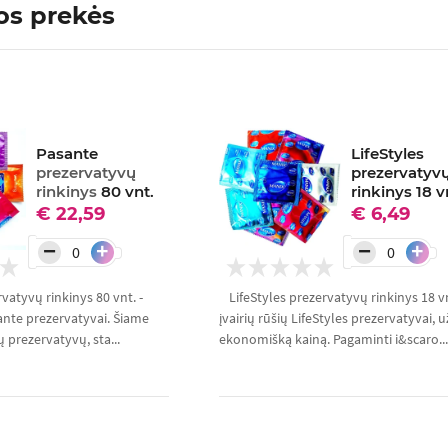
os prekės
Pasante
LifeStyles
prezervatyvų
prezervatyv
rinkinys
80 vnt.
rinkinys 18 v
€ 22,59
€ 6,49
−
−
+
+
vatyvų rinkinys 80 vnt. -
LifeStyles prezervatyvų rinkinys 18 vn
sante prezervatyvai. Šiame
įvairių rūšių LifeStyles prezervatyvai, u
ų prezervatyvų, sta...
ekonomišką kainą. Pagaminti i&scaro...