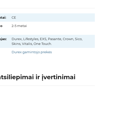
tai:
CE
mo
2-5 metai
jas:
Durex, Lifestyles, EXS, Pasante, Crown, Sico,
Skins, Vitalis, One Touch.
Durex gamintojo prekės
siliepimai ir įvertinimai