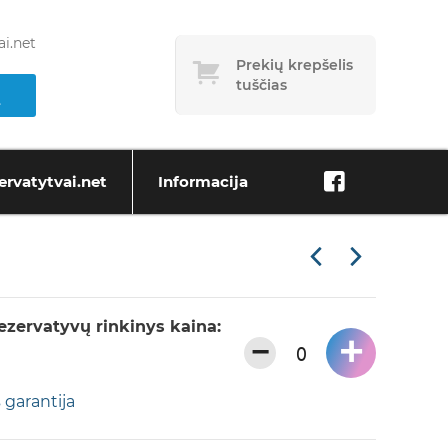
i.net
Prekių krepšelis
tuščias
ervatytvai.net
Informacija
rezervatyvų rinkinys kaina:
+
−
 garantija