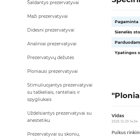
Šaldantys prezervatyvai
Maži prezervatyvai
Pagaminta i
Didesni prezervatyvai
Sienelės st
Parduodam
Analiniai prezervatyvai
Ypatingos s
Prezervatyvų dėžutės
Ploniausi prezervatyvai
Stimuliuojantys prezervatyvai
su taškeliais, ranteliais ir
"Plonia
spygliukais
Uždelsiantys prezervatyvai su
Vidas
anestetiku
2025-12-23 14:34
Puikus rinkin
Prezervatyvai su skoniu,