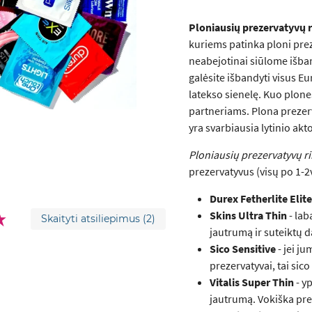
Ploniausių prezervatyvų r
kuriems patinka ploni prez
neabejotinai siūlome išban
galėsite išbandyti visus E
latekso sienelę. Kuo plon
partneriams. Plona prezerva
yra svarbiausia lytinio akt
Ploniausių prezervatyvų ri
prezervatyvus (visų po 1-2v
Durex Fetherlite Elite
Skins Ultra Thin
- lab
Skaityti atsiliepimus
(2)
jautrumą ir suteiktų
Sico Sensitive
- jei j
prezervatyvai, tai sico
Vitalis Super Thin
- yp
jautrumą. Vokiška pre