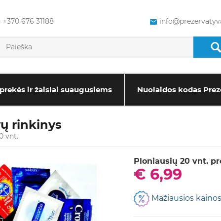
+370 676 31188
info@prezervatyva
prekės ir žaislai suaugusiems
Nuolaidos kodas Prez
ų rinkinys
0 vnt.
Ploniausių 20 vnt. p
€ 6,99
Mažiausios kainos