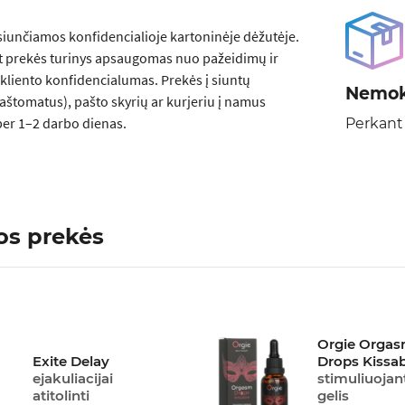
siunčiamos konfidencialioje kartoninėje dėžutėje.
t prekės turinys apsaugomas nuo pažeidimų ir
kliento konfidencialumas. Prekės į siuntų
Nemok
aštomatus), pašto skyrių ar kurjeriu į namus
er 1–2 darbo dienas.
Perkant
os prekės
Orgie Orga
Exite Delay
Drops Kissa
ejakuliacijai
stimuliuojan
atitolinti
gelis