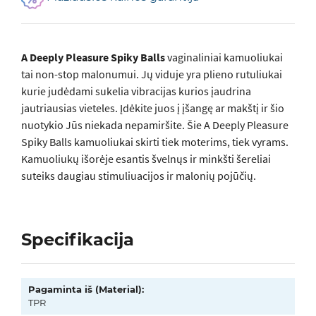
A Deeply Pleasure Spiky Balls
vaginaliniai kamuoliukai
tai non-stop malonumui. Jų viduje yra plieno rutuliukai
kurie judėdami sukelia vibracijas kurios įaudrina
jautriausias vieteles. Įdėkite juos į įšangę ar makštį ir šio
nuotykio Jūs niekada nepamiršite. Šie A Deeply Pleasure
Spiky Balls kamuoliukai skirti tiek moterims, tiek vyrams.
Kamuoliukų išorėje esantis švelnųs ir minkšti šereliai
suteiks daugiau stimuliuacijos ir malonių pojūčių.
Specifikacija
Pagaminta iš (Material):
TPR