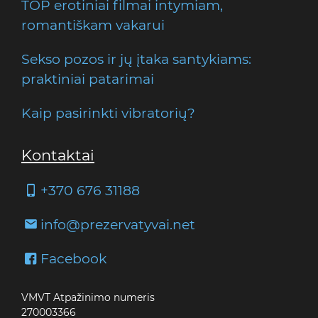
TOP erotiniai filmai intymiam,
romantiškam vakarui
Sekso pozos ir jų įtaka santykiams:
praktiniai patarimai
Kaip pasirinkti vibratorių?
Kontaktai
+370 676 31188
info@prezervatyvai.net
Facebook
VMVT Atpažinimo numeris
270003366