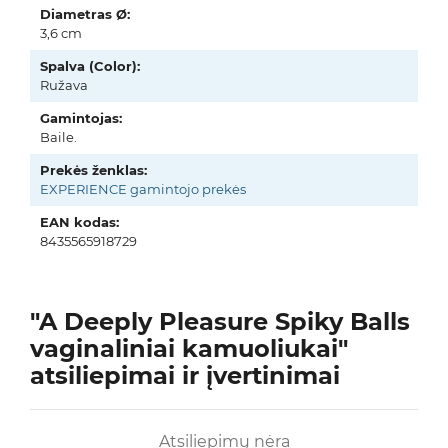
Diametras Ø:
3,6 cm
Spalva (Color):
Ružava
Gamintojas:
Baile.
Prekės ženklas:
EXPERIENCE gamintojo prekės
EAN kodas:
8435565918729
"A Deeply Pleasure Spiky Balls
vaginaliniai kamuoliukai"
atsiliepimai ir įvertinimai
Atsiliepimų nėra