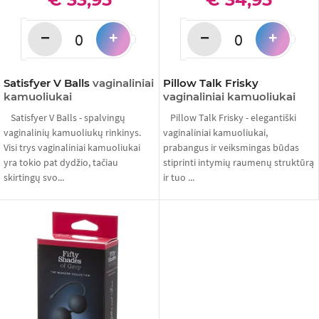
−
−
+
+
Satisfyer V Balls
vaginaliniai
Pillow Talk Frisky
kamuoliukai
vaginaliniai kamuoliukai
Satisfyer V Balls - spalvingų
Pillow Talk Frisky - elegantiški
vaginalinių kamuoliukų rinkinys.
vaginaliniai kamuoliukai,
Visi trys vaginaliniai kamuoliukai
prabangus ir veiksmingas būdas
yra tokio pat dydžio, tačiau
stiprinti intymių raumenų struktūrą
skirtingų svo...
ir tuo ...