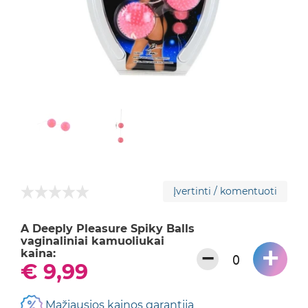
Įvertinti / komentuoti
A Deeply Pleasure Spiky Balls
vaginaliniai kamuoliukai
+
−
kaina:
€ 9,99
Mažiausios kainos garantija