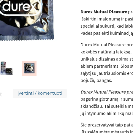
Durex Mutual Pleasure
pre
išskirtinį malonumą ir pas
specialiai sukurti, kad lab
Padės pasiekti kulminacij
Durex Mutual Pleasure pre
kokybės natūralų lateksą, 
unikalus dizainas apima st
abiem partneriams. Šios st
sąlytį su jautriausiomis e
pojūčių bangas.
Durex Mutual Pleasure pre
Įvertinti / komentuoti
pagerina glotnumą ir sumaž
sklandžiau. Tai suteikia m
jų intymumo akimirkų ma
Šie prezervatyvai taip pat
jūs galėtumėte mėgautis 