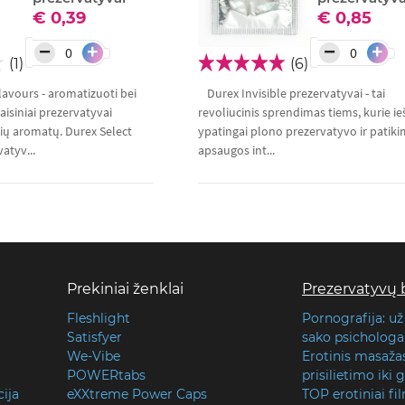
€ 0,39
€ 0,85
−
−
+
+
(1)
(6)
lavours - aromatizuoti bei
Durex Invisible prezervatyvai - tai
aisiniai prezervatyvai
revoliucinis sprendimas tiems, kurie i
ių aromatų. Durex Select
ypatingai plono prezervatyvo ir patik
atyv...
apsaugos int...
Prekiniai ženklai
Prezervatyvų 
Fleshlight
Pornografija: už
Satisfyer
sako psichologai
We-Vibe
Erotinis masaža
POWERtabs
prisilietimo iki
cija
eXXtreme Power Caps
TOP erotiniai fi