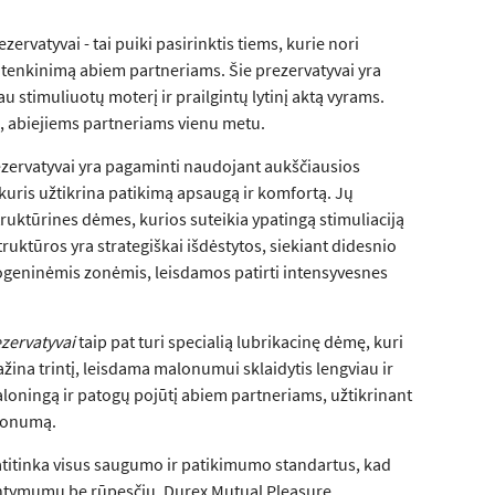
zervatyvai - tai puiki pasirinktis tiems, kurie nori
itenkinimą abiem partneriams. Šie prezervatyvai yra
iau stimuliuotų moterį ir prailgintų lytinį aktą vyrams.
ą, abiejiems partneriams vienu metu.
zervatyvai yra pagaminti naudojant aukščiausios
kuris užtikrina patikimą apsaugą ir komfortą. Jų
ruktūrines dėmes, kurios suteikia ypatingą stimuliaciją
ruktūros yra strategiškai išdėstytos, siekiant didesnio
rogeninėmis zonėmis, leisdamos patirti intensyvesnes
zervatyvai
taip pat turi specialią lubrikacinę dėmę, kuri
ina trintį, leisdama malonumui sklaidytis lengviau ir
aloningą ir patogų pojūtį abiem partneriams, užtikrinant
lonumą.
 atitinka visus saugumo ir patikimumo standartus, kad
intymumu be rūpesčių. Durex Mutual Pleasure