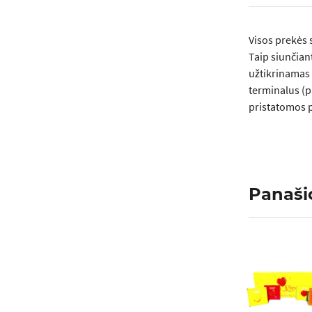
Visos prеkės 
Taip siunčian
užtikrinamas 
terminalus (p
pristatomos p
Panaši