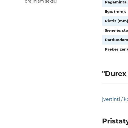
oraliniam seksui
Pagaminta i
Ilgis (mm):
Plotis (mm)
Sienelės st
Parduodam
Prekės ženk
"Durex 
Įvertinti /
Prista