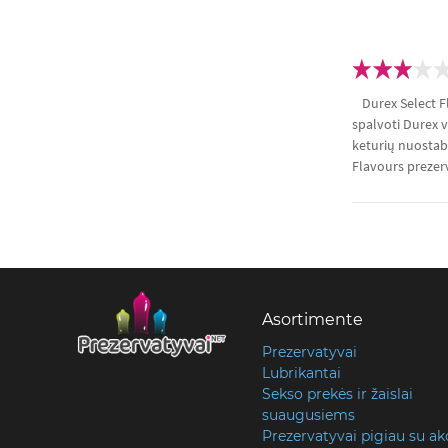
Durex Select F
spalvoti Durex v
keturių nuostab
Flavours prezerv
Asortimente
Prezervatyvai
Lubrikantai
Sekso prekės ir žaislai
suaugusiems
Prezervatyvai pigiau su ak