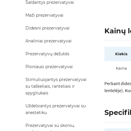
Šaldantys prezervatyvai
Maži prezervatyvai
Didesni prezervatyvai
Kainų l
Analiniai prezervatyvai
Prezervatyvų dėžutės
Kiekis
Ploniausi prezervatyvai
Kaina
Stimuliuojantys prezervatyvai
Perkant dides
su taškeliais, ranteliais ir
lentelėje). K
spygliukais
Uždelsiantys prezervatyvai su
Specifi
anestetiku
Prezervatyvai su skoniu,