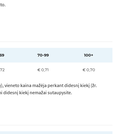
to.
69
70-99
100+
,72
€ 0,71
€ 0,70
, vieneto kaina mažėja perkant didesnį kiekį (žr.
mi didesnį kiekį nemažai sutaupysite.