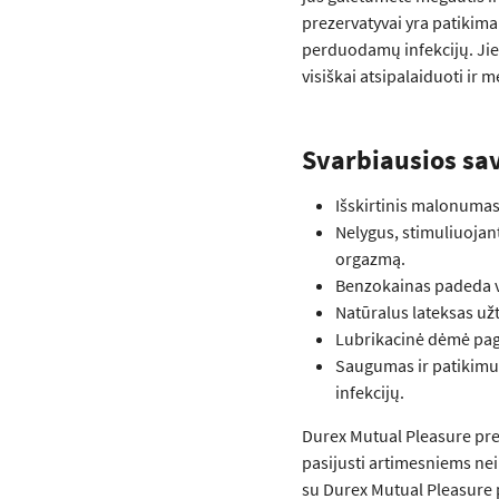
prezervatyvai yra patikim
perduodamų infekcijų. Jie 
visiškai atsipalaiduoti ir
Svarbiausios sa
Išskirtinis malonumas
Nelygus, stimuliuojan
orgazmą.
Benzokainas padeda vy
Natūralus lateksas už
Lubrikacinė dėmė page
Saugumas ir patikimu
infekcijų.
Durex Mutual Pleasure prez
pasijusti artimesniems ne
su Durex Mutual Pleasure 