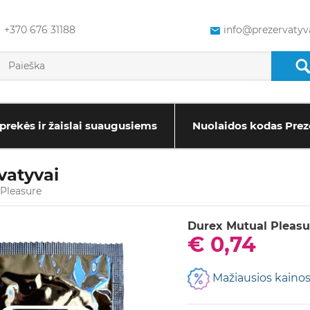
+370 676 31188
info@prezervatyva
prekės ir žaislai suaugusiems
Nuolaidos kodas Prez
vatyvai
Pleasure
Durex Mutual Pleasur
€ 0,74
Mažiausios kainos