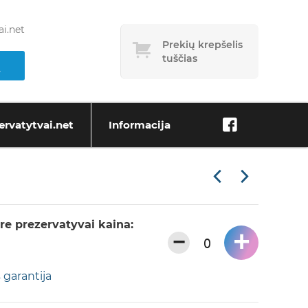
i.net
Prekių krepšelis
tuščias
ervatytvai.net
Informacija
e prezervatyvai kaina:
+
−
 garantija