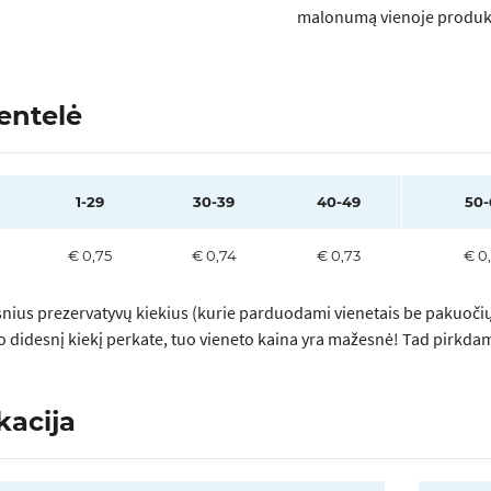
malonumą vienoje produk
entelė
1-29
30-39
40-49
50-
€ 0,75
€ 0,74
€ 0,73
€ 0
nius prezervatyvų kiekius (kurie parduodami vienetais be pakuočių)
uo didesnį kiekį perkate, tuo vieneto kaina yra mažesnė! Tad pirkda
kacija