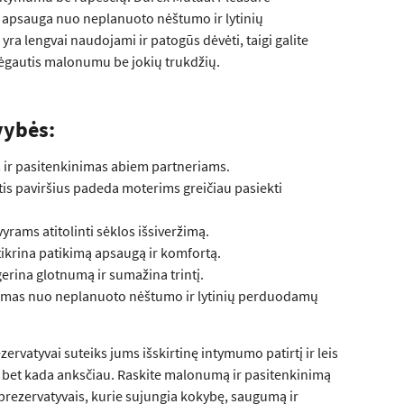
a apsauga nuo neplanuoto nėštumo ir lytinių
yra lengvai naudojami ir patogūs dėvėti, taigi galite
 mėgautis malonumu be jokių trukdžių.
vybės:
 ir pasitenkinimas abiem partneriams.
tis paviršius padeda moterims greičiau pasiekti
rams atitolinti sėklos išsiveržimą.
tikrina patikimą apsaugą ir komfortą.
rina glotnumą ir sumažina trintį.
mas nuo neplanuoto nėštumo ir lytinių perduodamų
ervatyvai suteiks jums išskirtinę intymumo patirtį ir leis
i bet kada anksčiau. Raskite malonumą ir pasitenkinimą
prezervatyvais, kurie sujungia kokybę, saugumą ir