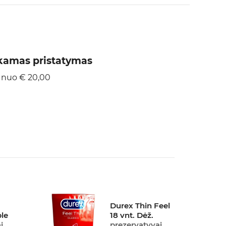
amas pristatymas
 nuo € 20,00
Durex Thin Feel
ble
18 vnt. Dėž.
i
prezervatyvai