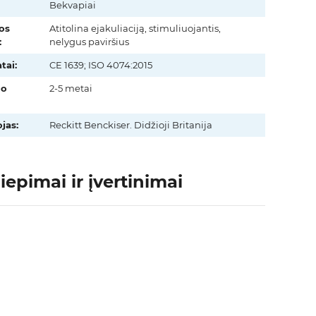
Bekvapiai
os
Atitolina ejakuliaciją, stimuliuojantis,
:
nelygus paviršius
tai:
CE 1639; ISO 4074:2015
mo
2-5 metai
jas:
Reckitt Benckiser. Didžioji Britanija
iepimai ir įvertinimai