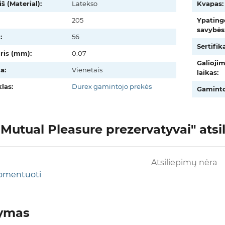
š (Material):
Latekso
Kvapas:
205
Ypating
savybės
:
56
Sertifika
oris (mm):
0.07
Galioji
a:
Vienetais
laikas:
las:
Durex gamintojo prekės
Gaminto
Mutual Pleasure prezervatyvai" atsil
Atsiliepimų nėra
 komentuoti
tymas