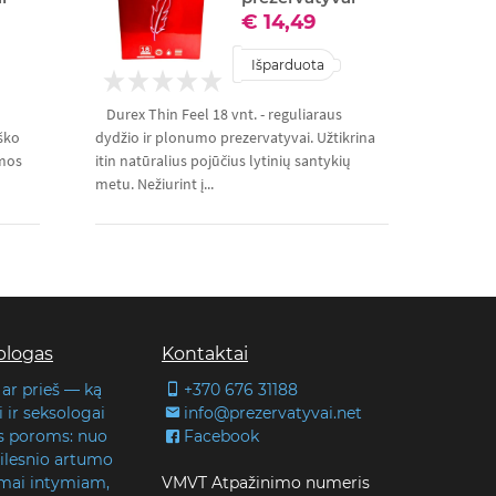
€ 14,49
Išparduota
Durex Thin Feel 18 vnt. - reguliaraus
eško
dydžio ir plonumo prezervatyvai. Užtikrina
imos
itin natūralius pojūčius lytinių santykių
metu. Nežiurint į...
blogas
Kontaktai
 ar prieš — ką
+370 676 31188
 ir seksologai
info@prezervatyvai.net
s poroms: nuo
Facebook
 gilesnio artumo
lmai intymiam,
VMVT Atpažinimo numeris