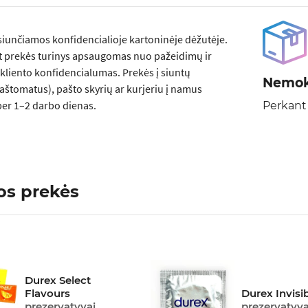
siunčiamos konfidencialioje kartoninėje dėžutėje.
t prekės turinys apsaugomas nuo pažeidimų ir
kliento konfidencialumas. Prekės į siuntų
Nemok
aštomatus), pašto skyrių ar kurjeriu į namus
er 1–2 darbo dienas.
Perkant
os prekės
Durex Select
Flavours
Durex Invisi
prezervatyvai
prezervatyva