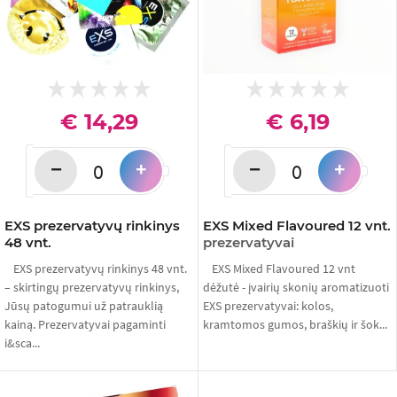
€ 14,29
€ 6,19
−
−
+
+
EXS prezervatyvų rinkinys
EXS Mixed Flavoured 12 vnt.
48 vnt.
prezervatyvai
EXS prezervatyvų rinkinys 48 vnt.
EXS Mixed Flavoured 12 vnt
– skirtingų prezervatyvų rinkinys,
dėžutė - įvairių skonių aromatizuoti
Jūsų patogumui už patrauklią
EXS prezervatyvai: kolos,
kainą. Prezervatyvai pagaminti
kramtomos gumos, braškių ir šok...
i&sca...