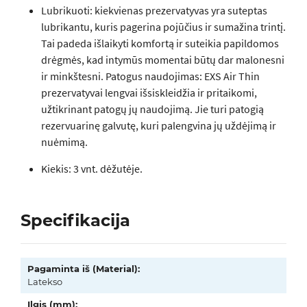
Lubrikuoti: kiekvienas prezervatyvas yra suteptas
lubrikantu, kuris pagerina pojūčius ir sumažina trintį.
Tai padeda išlaikyti komfortą ir suteikia papildomos
drėgmės, kad intymūs momentai būtų dar malonesni
ir minkštesni. Patogus naudojimas: EXS Air Thin
prezervatyvai lengvai išsiskleidžia ir pritaikomi,
užtikrinant patogų jų naudojimą. Jie turi patogią
rezervuarinę galvutę, kuri palengvina jų uždėjimą ir
nuėmimą.
Kiekis: 3 vnt. dėžutėje.
Specifikacija
Pagaminta iš (Material):
Latekso
Ilgis (mm):