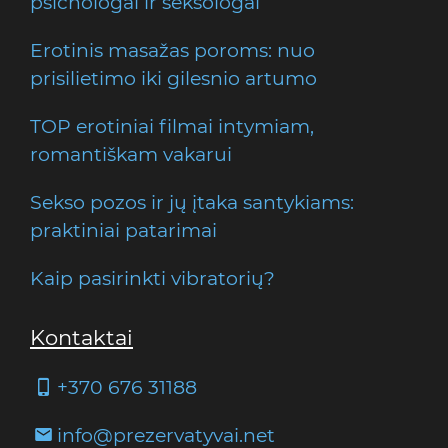
psichologai ir seksologai
Erotinis masažas poroms: nuo
prisilietimo iki gilesnio artumo
TOP erotiniai filmai intymiam,
romantiškam vakarui
Sekso pozos ir jų įtaka santykiams:
praktiniai patarimai
Kaip pasirinkti vibratorių?
Kontaktai
+370 676 31188
info@prezervatyvai.net