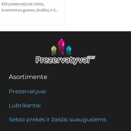
EXS prezervatyvai: colos,
kramtomos gumos, braškių ir š...
Asortimente
Prezervatyvai
Lubrikantai
Sekso prekės ir žaislai suaugusiems