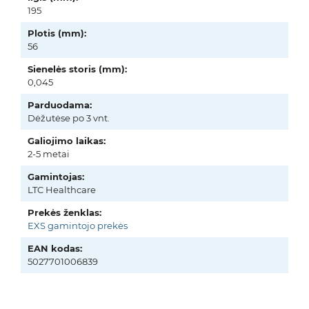
195
Plotis (mm):
56
Sienelės storis (mm):
0,045
Parduodama:
Dėžutėse po 3 vnt.
Galiojimo laikas:
2-5 metai
Gamintojas:
LTC Healthcare
Prekės ženklas:
EXS gamintojo prekės
EAN kodas:
5027701006839