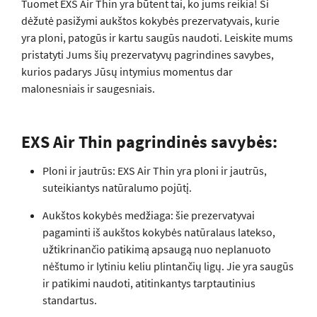
Tuomet EXS Air Thin yra būtent tai, ko jums reikia! Ši
dėžutė pasižymi aukštos kokybės prezervatyvais, kurie
yra ploni, patogūs ir kartu saugūs naudoti. Leiskite mums
pristatyti Jums šių prezervatyvų pagrindines savybes,
kurios padarys Jūsų intymius momentus dar
malonesniais ir saugesniais.
EXS Air Thin pagrindinės savybės:
Ploni ir jautrūs: EXS Air Thin yra ploni ir jautrūs,
suteikiantys natūralumo pojūtį.
Aukštos kokybės medžiaga: šie prezervatyvai
pagaminti iš aukštos kokybės natūralaus latekso,
užtikrinančio patikimą apsaugą nuo neplanuoto
nėštumo ir lytiniu keliu plintančių ligų. Jie yra saugūs
ir patikimi naudoti, atitinkantys tarptautinius
standartus.