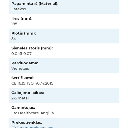
Pagaminta iš (Material):
Latekso
Ilgis (mm):
195
Plotis (mm):
54
Sienelės storis (mm):
0.045-0.07
Parduodama:
Vienetais
Sertifikatai:
CE 1639; ISO 4074:2015
Galiojimo laikas:
2-5 metai
Gamintojas:
Ltc Healthcare. Anglija
Prekės ženklas:
EXS gamintojo prekės