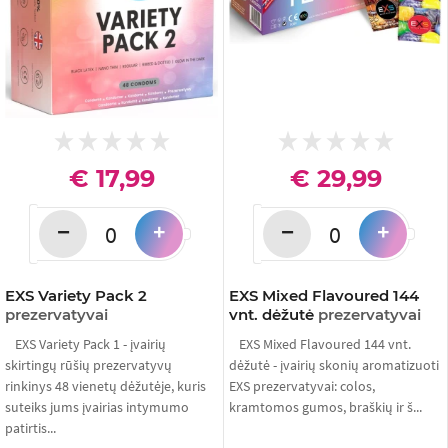
€ 17,99
€ 29,99
−
−
+
+
EXS Variety Pack 2
EXS Mixed Flavoured 144
prezervatyvai
vnt. dėžutė
prezervatyvai
EXS Variety Pack 1 - įvairių
EXS Mixed Flavoured 144 vnt.
skirtingų rūšių prezervatyvų
dėžutė - įvairių skonių aromatizuoti
rinkinys 48 vienetų dėžutėje, kuris
EXS prezervatyvai: colos,
suteiks jums įvairias intymumo
kramtomos gumos, braškių ir š...
patirtis...