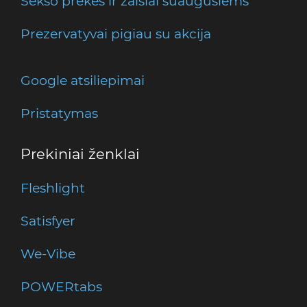
Sekso prekės ir žaislai suaugusiems
Prezervatyvai pigiau su akcija
Google atsiliepimai
Pristatymas
Prekiniai ženklai
Fleshlight
Satisfyer
We-Vibe
POWERtabs