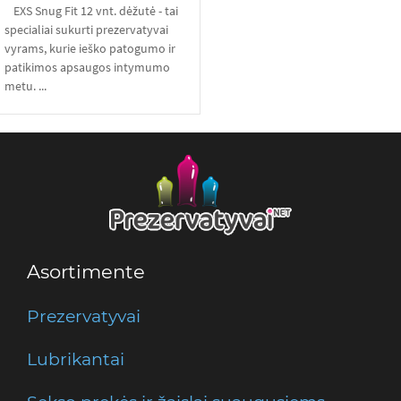
EXS Snug Fit 12 vnt. dėžutė - tai
specialiai sukurti prezervatyvai
vyrams, kurie ieško patogumo ir
patikimos apsaugos intymumo
metu. ...
Asortimente
Prezervatyvai
Lubrikantai