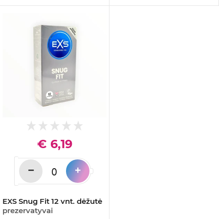
€ 6,19
−
+
EXS Snug Fit 12 vnt. dėžutė
prezervatyvai