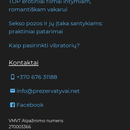
TOP erotiniai filmai intymiam,
romantiškam vakarui
Sekso pozos ir jų įtaka santykiams:
praktiniai patarimai
Kaip pasirinkti vibratorių?
Kontaktai
+370 676 31188
info@prezervatyvai.net
Facebook
VMVT Atpažinimo numeris
270003366