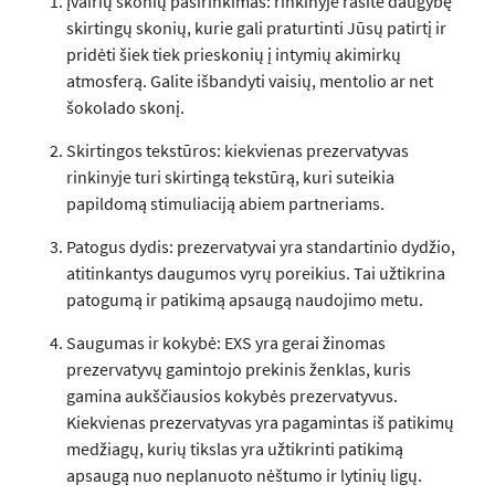
Įvairių skonių pasirinkimas: rinkinyje rasite daugybę
skirtingų skonių, kurie gali praturtinti Jūsų patirtį ir
pridėti šiek tiek prieskonių į intymių akimirkų
atmosferą. Galite išbandyti vaisių, mentolio ar net
šokolado skonį.
Skirtingos tekstūros: kiekvienas prezervatyvas
rinkinyje turi skirtingą tekstūrą, kuri suteikia
papildomą stimuliaciją abiem partneriams.
Patogus dydis: prezervatyvai yra standartinio dydžio,
atitinkantys daugumos vyrų poreikius. Tai užtikrina
patogumą ir patikimą apsaugą naudojimo metu.
Saugumas ir kokybė: EXS yra gerai žinomas
prezervatyvų gamintojo prekinis ženklas, kuris
gamina aukščiausios kokybės prezervatyvus.
Kiekvienas prezervatyvas yra pagamintas iš patikimų
medžiagų, kurių tikslas yra užtikrinti patikimą
apsaugą nuo neplanuoto nėštumo ir lytinių ligų.