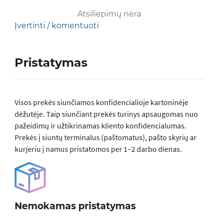
Atsiliepimų nėra
Įvertinti / komentuoti
Pristatymas
Visos prеkės siunčiamos konfidencialioje kartoninėje
dėžutėje. Taip siunčiant prekės turinys apsaugomas nuo
pažeidimų ir užtikrinamas kliento konfidencialumas.
Prekės į siuntų terminalus (paštomatus), pašto skyrių ar
kurjeriu į namus pristatomos per 1–2 darbo dienas.
Nemokamas pristatymas