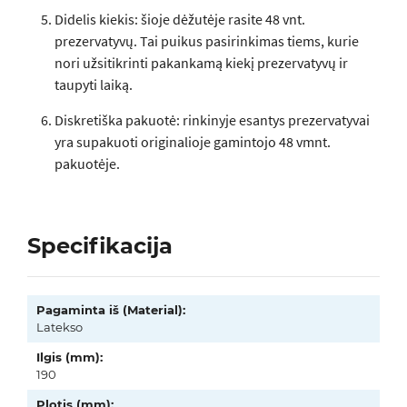
Didelis kiekis: šioje dėžutėje rasite 48 vnt.
prezervatyvų. Tai puikus pasirinkimas tiems, kurie
nori užsitikrinti pakankamą kiekį prezervatyvų ir
taupyti laiką.
Diskretiška pakuotė: rinkinyje esantys prezervatyvai
yra supakuoti originalioje gamintojo 48 vmnt.
pakuotėje.
Specifikacija
Pagaminta iš (Material):
Latekso
Ilgis (mm):
190
Plotis (mm):