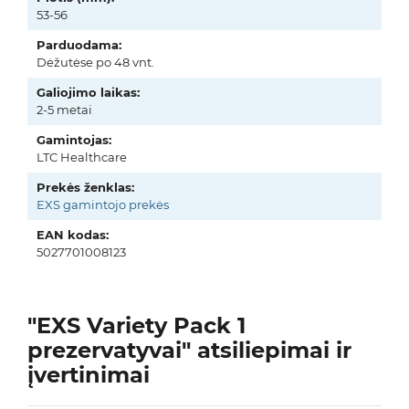
53-56
Parduodama:
Dėžutėse po 48 vnt.
Galiojimo laikas:
2-5 metai
Gamintojas:
LTC Healthcare
Prekės ženklas:
EXS gamintojo prekės
EAN kodas:
5027701008123
"EXS Variety Pack 1
prezervatyvai" atsiliepimai ir
įvertinimai