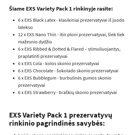
Šiame EXS Variety Pack 1 rinkinyje rasite:
6 x EXS Black Latex - klasikiniai prezervatyvai iš juodo
latekso
12 x EXS Nano Thin - itin ploni prezervatyvai, šiek tiek
mažesnio dydžio
6 x EXS Ribbed & Dotted & Flared – stimuliuojantys,
praplatinti prezervatyvai
6 x EXS Cola - kolos skonio prezervatyvai
6 x EXS Chocolate - šokolado skonio prezervatyvai
6 x EXS Bubblegum - burbulinės gumos skonio
prezervatyvai
6 x EXS Strawberry - braškių skonio prezervatyvai
EXS Variety Pack 1 prezervatyvų
rinkinio pagrindinės savybės: