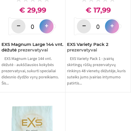
€ 29,99
€ 17,99
−
−
+
+
EXS Magnum Large 144 vnt.
EXS Variety Pack 2
dėžutė
prezervatyvai
prezervatyvai
EXS Magnum Large 144 vnt.
EXS Variety Pack 1 - įvairių
dėžutė - aukščiausios kokybės
skirtingų rūšių prezervatyvų
prezervatyvai, sukurti specialiai
rinkinys 48 vienetų dėžutėje, kuris
didesnio dydžio vyrų poreikiams.
suteiks jums įvairias intymumo
Šis...
patirtis...