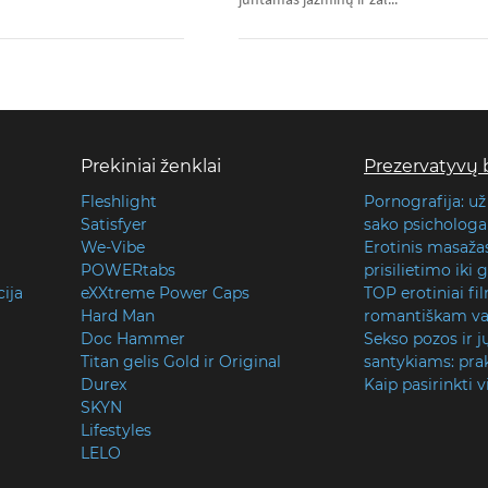
Prekiniai ženklai
Prezervatyvų 
Fleshlight
Pornografija: už
Satisfyer
sako psichologai
We-Vibe
Erotinis masaža
POWERtabs
prisilietimo iki
cija
eXXtreme Power Caps
TOP erotiniai fi
Hard Man
romantiškam va
Doc Hammer
Sekso pozos ir j
Titan gelis Gold ir Original
santykiams: prak
Durex
Kaip pasirinkti v
SKYN
Lifestyles
LELO