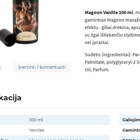
Magoon Vanille 100 ml
. m
gamintojo Magoon masažo a
efektu - giliai drėkina, a
su ilgai išliekančiu slydim
nei įprastai.
Sudėtis (ingredientai): Pa
Palmitate, polyglyceryl-2
Įvertinti / komentuoti
Oil, Parfum.
kacija
100 ml
Galiojim
Vanilės
Gaminto