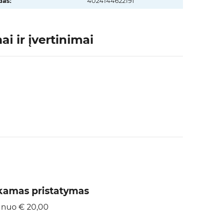
as:
4024144622191
i ir įvertinimai
amas pristatymas
 nuo € 20,00