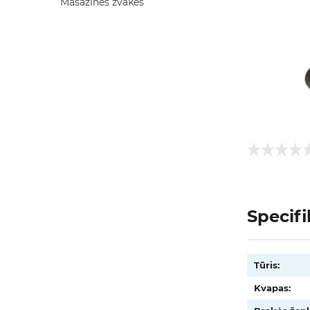
Masažinės žvakės
Specifi
Tūris:
Kvapas: