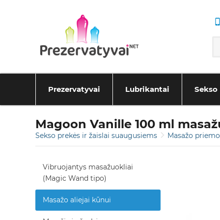
Prezervatyvai
Lubrikantai
Sekso 
Magoon Vanille 100 ml masaž
Sekso prekės ir žaislai suaugusiems
Masažo priem
Vibruojantys masažuokliai
(Magic Wand tipo)
Masažo aliejai kūnui