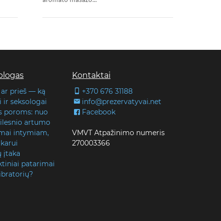
blogas
Kontaktai
 ar prieš — ką
+370 676 31188
 ir seksologai
info@prezervatyvai.net
s poroms: nuo
Facebook
 gilesnio artumo
lmai intymiam,
VMVT Atpažinimo numeris
karui
270003366
ų įtaka
tiniai patarimai
ibratorių?