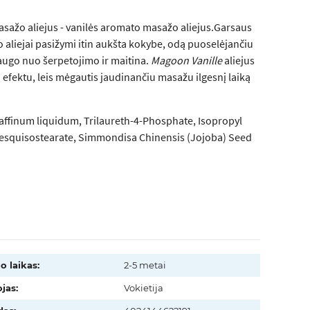
asažo aliejus - vanilės aromato masažo aliejus.Garsaus
liejai pasižymi itin aukšta kokybe, odą puoselėjančiu
psaugo nuo šerpetojimo ir maitina.
Magoon Vanille
aliejus
o efektu, leis mėgautis jaudinančiu masažu ilgesnį laiką
raffinum liquidum, Trilaureth-4-Phosphate, Isopropyl
 Sesquisostearate, Simmondisa Chinensis (Jojoba) Seed
o laikas:
2-5 metai
jas:
Vokietija