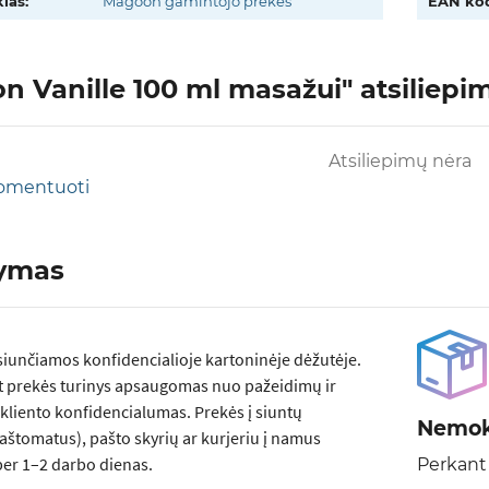
las:
Magoon gamintojo prekės
EAN kod
 Vanille 100 ml masažui" atsiliepima
Atsiliepimų nėra
 komentuoti
tymas
siunčiamos konfidencialioje kartoninėje dėžutėje.
t prekės turinys apsaugomas nuo pažeidimų ir
kliento konfidencialumas. Prekės į siuntų
Nemok
aštomatus), pašto skyrių ar kurjeriu į namus
er 1–2 darbo dienas.
Perkant