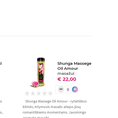
l
Shunga Massege
Oil Amour
masažui
€ 22,00
−
+
žo
Shunga Massege Oil Amour - rytietiškos
kilmės, intymusis masažo aliejus jūsų
o,
romantiškiems momentams. Jausmingo
aromato masažo...