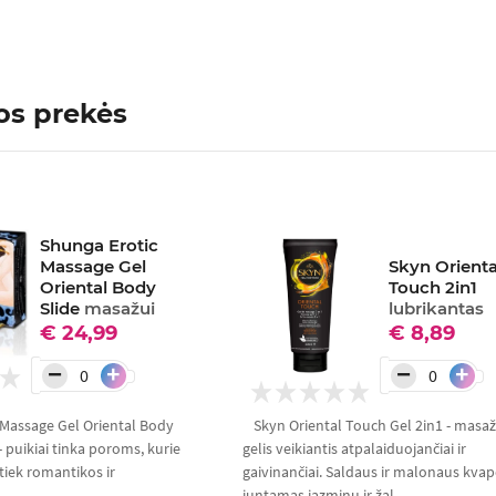
os prekės
Shunga Erotic
Massage Gel
Skyn Orienta
Oriental Body
Touch 2in1
Slide
masažui
lubrikantas
€ 24,99
€ 8,89
−
−
+
+
 Massage Gel Oriental Body
Skyn Oriental Touch Gel 2in1 - masa
- puikiai tinka poroms, kurie
gelis veikiantis atpalaiduojančiai ir
 tiek romantikos ir
gaivinančiai. Saldaus ir malonaus kvap
juntamas jazminų ir žal...