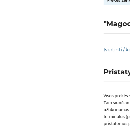
Prekės ženk
"Magoon
Įvertinti /
Prista
Visos prеkės 
Taip siunčian
užtikrinamas 
terminalus (p
pristatomos p