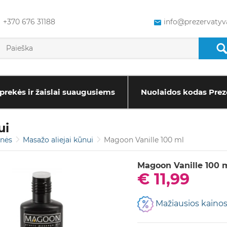
+370 676 31188
info@prezervatyva
prekės ir žaislai suaugusiems
Nuolaidos kodas Prez
ui
onės
Masažo aliejai kūnui
Magoon Vanille 100 ml
Magoon Vanille 100 
€ 11,99
Mažiausios kainos