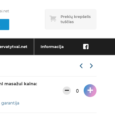
i.net
Prekių krepšelis
tuščias
ervatytvai.net
Informacija
ml masažui kaina:
+
−
 garantija