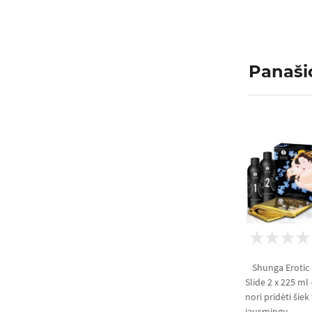
Panaši
Shunga Erotic
Slide 2 x 225 ml 
nori pridėti šiek
jausmingu...