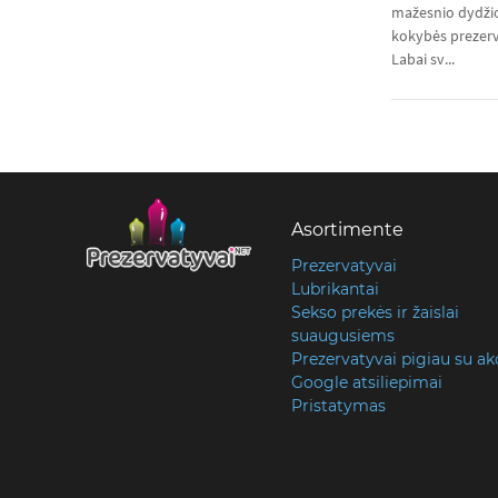
mažesnio dydžio
kokybės prezerv
Labai sv...
Asortimente
Prezervatyvai
Lubrikantai
Sekso prekės ir žaislai
suaugusiems
Prezervatyvai pigiau su ak
Google atsiliepimai
Pristatymas