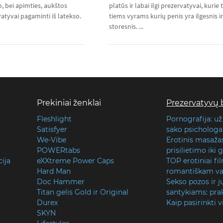
, bei apimties, aukštos
platūs ir labai ilgi prezervatyvai, kurie t
atyvai pagaminti iš latekso.
tiems vyrams kurių penis yra ilgesnis ir
storesnis. ...
Prekiniai ženklai
Prezervatyvų 
Fleshlight
Pornografija: už
Satisfyer
sako psichologai
We-Vibe
Erotinis masaža
POWERtabs
prisilietimo iki
cija
eXXtreme Power Caps
TOP erotiniai fi
Hard Man
romantiškam va
Doc Hammer
Sekso pozos ir j
Titan gelis Gold ir Original
santykiams: prak
Durex
Kaip pasirinkti v
SKYN