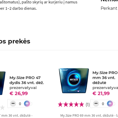
aštomatus), pašto skyrių ar kurjeriu į namus
er 1–2 darbo dienas.
Perkant
os prekės
My.Size PRO
My.Size PRO 47
mm 36 vnt.
dydis 36 vnt. dėž.
dėžutė
prezervatyvai
prezervatyva
€ 26,99
€ 21,99
−
−
+
+
(1)
7 mm 36 vnt. dėžutė -
My.Size PRO 69 mm 36 vnt. dėžutė - l