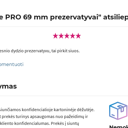
e PRO 69 mm prezervatyvai" atsiliepi
esnio dydzio prezervatyvu, tai pirkit siuos.
 komentuoti
tymas
siunčiamos konfidencialioje kartoninėje dėžutėje.
t prekės turinys apsaugomas nuo pažeidimų ir
kliento konfidencialumas. Prekės į siuntų
Nemok