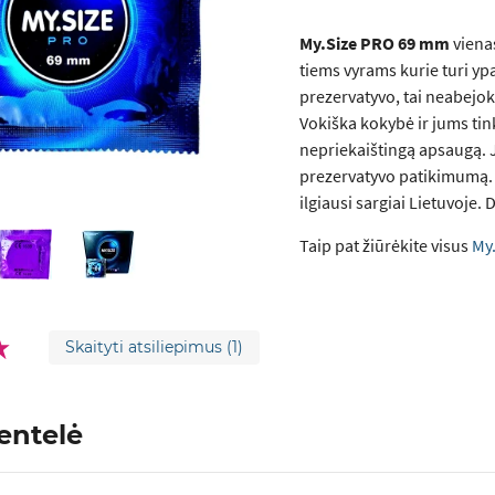
My.Size PRO 69 mm
vienas
tiems vyrams kurie turi ypa
prezervatyvo, tai neabejok
Vokiška kokybė ir jums ti
nepriekaištingą apsaugą. J
prezervatyvo patikimumą. M
ilgiausi sargiai Lietuvoje. 
Taip pat žiūrėkite visus
My
Skaityti atsiliepimus
(1)
entelė