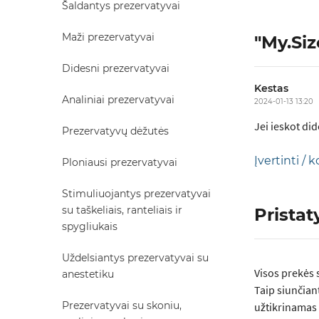
Šaldantys prezervatyvai
Maži prezervatyvai
"My.Siz
Didesni prezervatyvai
Kestas
Analiniai prezervatyvai
2024-01-13 13:20
Jei ieskot did
Prezervatyvų dėžutės
Įvertinti /
Ploniausi prezervatyvai
Stimuliuojantys prezervatyvai
su taškeliais, ranteliais ir
Prista
spygliukais
Uždelsiantys prezervatyvai su
Visos prеkės 
anestetiku
Taip siunčian
Prezervatyvai su skoniu,
užtikrinamas 