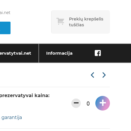
i.net
Prekių krepšelis
tuščias
ervatytvai.net
Informacija
rezervatyvai kaina:
+
−
 garantija