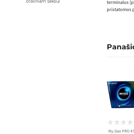
oraliniam seksui
terminalus (p
pristatomos p
Panaši
My.Size PRO 4