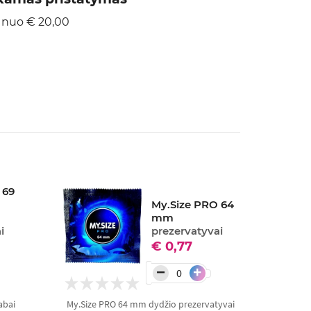
 nuo € 20,00
 69
My.Size PRO 64
mm
i
prezervatyvai
€ 0,77
−
+
abai
My.Size PRO 64 mm dydžio prezervatyvai