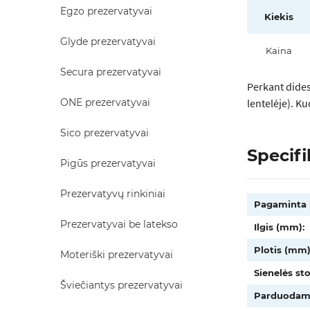
Egzo prezervatyvai
Kiekis
Glyde prezervatyvai
Kaina
Secura prezervatyvai
Perkant dides
ONE prezervatyvai
lentelėje). K
Sico prezervatyvai
Specifi
Pigūs prezervatyvai
Prezervatyvų rinkiniai
Pagaminta i
Prezervatyvai be latekso
Ilgis (mm):
Plotis (mm)
Moteriški prezervatyvai
Sienelės st
Šviečiantys prezervatyvai
Parduodam