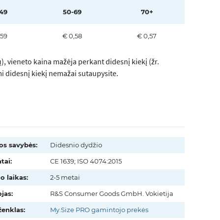
49
50-69
70+
,59
€ 0,58
€ 0,57
, vieneto kaina mažėja perkant didesnį kiekį (žr.
mi didesnį kiekį nemažai sutaupysite.
os savybės:
Didesnio dydžio
tai:
CE 1639; ISO 4074:2015
o laikas:
2-5 metai
jas:
R&S Consumer Goods GmbH. Vokietija
ženklas:
My.Size PRO gamintojo prekės