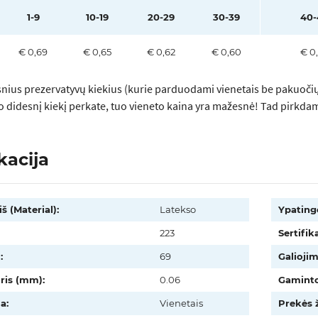
1-9
10-19
20-29
30-39
40-
€ 0,69
€ 0,65
€ 0,62
€ 0,60
€ 0
nius prezervatyvų kiekius (kurie parduodami vienetais be pakuočių)
uo didesnį kiekį perkate, tuo vieneto kaina yra mažesnė! Tad pirkda
kacija
š (Material):
Latekso
Ypating
223
Sertifika
:
69
Galiojim
oris (mm):
0.06
Gaminto
a:
Vienetais
Prekės 