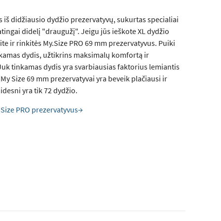
 iš didžiausio dydžio prezervatyvų, sukurtas specialiai
tingai didelį "draugužį". Jeigu jūs ieškote XL dydžio
ite ir rinkitės My.Size PRO 69 mm prezervatyvus. Puiki
nkamas dydis, užtikrins maksimalų komfortą ir
uk tinkamas dydis yra svarbiausias faktorius lemiantis
y Size 69 mm prezervatyvai yra beveik plačiausi ir
Didesni yra tik 72 dydžio.
.Size PRO prezervatyvus→