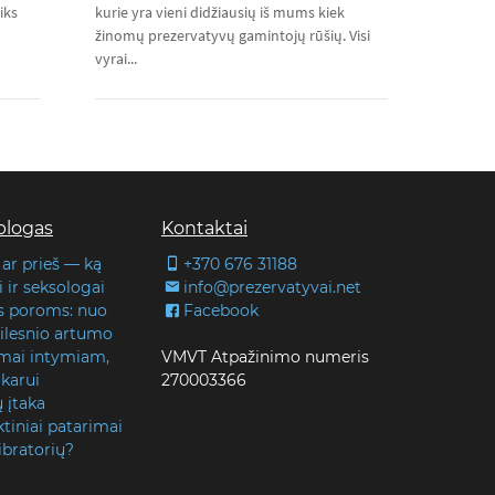
iks
kurie yra vieni didžiausių iš mums kiek
žinomų prezervatyvų gamintojų rūšių. Visi
vyrai...
blogas
Kontaktai
 ar prieš — ką
+370 676 31188
 ir seksologai
info@prezervatyvai.net
s poroms: nuo
Facebook
 gilesnio artumo
lmai intymiam,
VMVT Atpažinimo numeris
karui
270003366
ų įtaka
tiniai patarimai
ibratorių?