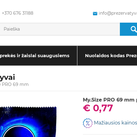
+370 676 31188
info@prezervatyva
prekės ir žaislai suaugusiems
Nuolaidos kodas Prez
yvai
ze PRO 69 mm
My.Size PRO 69 mm p
€ 0,77
Mažiausios kainos