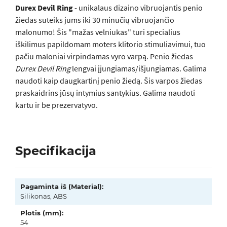
Durex Devil Ring
- unikalaus dizaino vibruojantis penio
žiedas suteiks jums iki 30 minučių vibruojančio
malonumo! Šis "mažas velniukas" turi specialius
iškilimus papildomam moters klitorio stimuliavimui, tuo
pačiu maloniai virpindamas vyro varpą. Penio žiedas
Durex Devil Ring
lengvai įjungiamas/išjungiamas. Galima
naudoti kaip daugkartinį penio žiedą. Šis varpos žiedas
praskaidrins jūsų intymius santykius. Galima naudoti
kartu ir be prezervatyvo.
Specifikacija
Pagaminta iš (Material):
Silikonas, ABS
Plotis (mm):
54