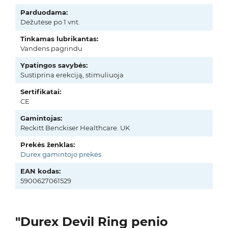
Parduodama:
Dėžutėse po 1 vnt.
Tinkamas lubrikantas:
Vandens pagrindu
Ypatingos savybės:
Sustiprina erekciją, stimuliuoja
Sertifikatai:
CE
Gamintojas:
Reckitt Benckiser Healthcare. UK
Prekės ženklas:
Durex gamintojo prekės
EAN kodas:
5900627061529
"Durex Devil Ring penio