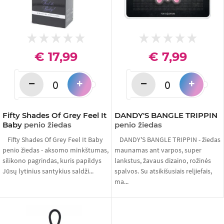
€ 17,99
€ 7,99
−
−
+
+
Fifty Shades Of Grey Feel It
DANDY'S BANGLE TRIPPIN
Baby
penio žiedas
penio žiedas
Fifty Shades Of Grey Feel It Baby
DANDY'S BANGLE TRIPPIN - žiedas
penio žiedas - aksomo minkštumas,
maunamas ant varpos, super
silikono pagrindas, kuris papildys
lankstus, žavaus dizaino, rožinės
Jūsų lytinius santykius saldži...
spalvos. Su atsikišusiais reljiefais,
ma...