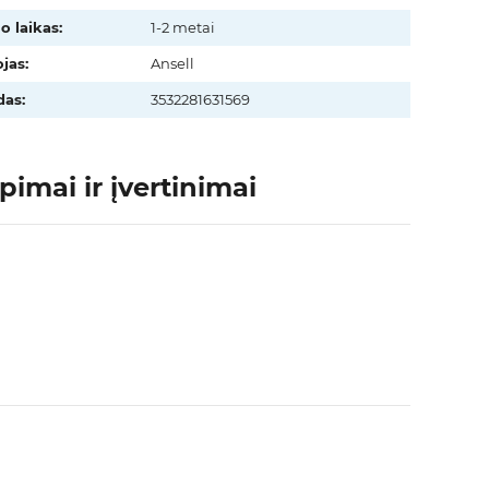
o laikas:
1-2 metai
jas:
Ansell
as:
3532281631569
pimai ir įvertinimai