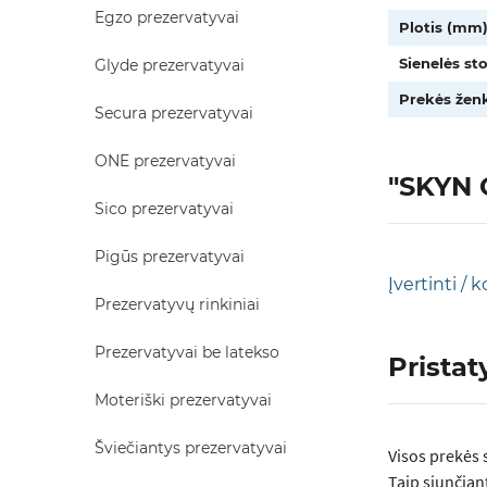
Egzo prezervatyvai
Plotis (mm)
Sienelės st
Glyde prezervatyvai
Prekės ženk
Secura prezervatyvai
ONE prezervatyvai
"SKYN O
Sico prezervatyvai
Pigūs prezervatyvai
Įvertinti /
Prezervatyvų rinkiniai
Prezervatyvai be latekso
Prista
Moteriški prezervatyvai
Šviečiantys prezervatyvai
Visos prеkės 
Taip siunčian