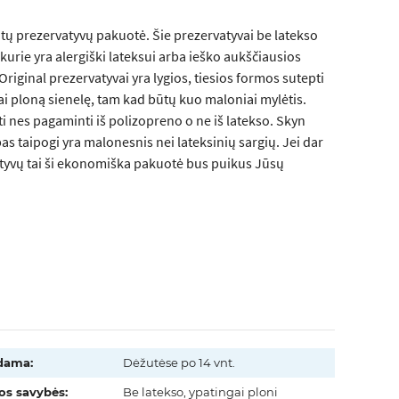
tų prezervatyvų pakuotė. Šie prezervatyvai be latekso
kurie yra alergiški lateksui arba ieško aukščiausios
riginal prezervatyvai yra lygios, tiesios formos sutepti
bai ploną sienelę, tam kad būtų kuo maloniai mylėtis.
rti nes pagaminti iš polizopreno o ne iš latekso. Skyn
as taipogi yra malonesnis nei lateksinių sargių. Jei dar
tyvų tai ši ekonomiška pakuotė bus puikus Jūsų
dama:
Dėžutėse po 14 vnt.
os savybės:
Be latekso, ypatingai ploni