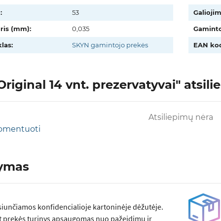
:
53
Galiojim
oris (mm):
0,035
Gaminto
las:
SKYN gamintojo prekės
EAN kod
riginal 14 vnt. prezervatyvai" atsilie
Atsiliepimų nėra
 komentuoti
tymas
siunčiamos konfidencialioje kartoninėje dėžutėje.
t prekės turinys apsaugomas nuo pažeidimų ir