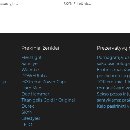
saulyje....
SKYN Elite&nb...
Prekiniai ženklai
Prezervatyvų 
Fleshlight
Pornografija: už
Satisfyer
sako psichologai
We-Vibe
Erotinis masaža
POWERtabs
prisilietimo iki
cija
eXXtreme Power Caps
TOP erotiniai fi
Hard Man
romantiškam va
Doc Hammer
Sekso pozos ir j
Titan gelis Gold ir Original
santykiams: prak
Durex
Kaip pasirinkti v
SKYN
Lifestyles
LELO