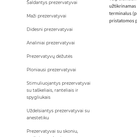
Šaldantys prezervatyvai
užtikrinamas 
terminalus (p
Maži prezervatyvai
pristatomos p
Didesni prezervatyvai
Analiniai prezervatyvai
Prezervatyvų dėžutės
Ploniausi prezervatyvai
Stimuliuojantys prezervatyvai
su taškeliais, ranteliais ir
spygliukais
Uždelsiantys prezervatyvai su
anestetiku
Prezervatyvai su skoniu,