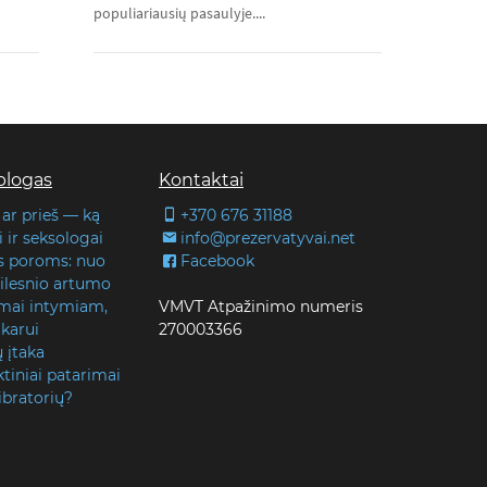
populiariausių pasaulyje....
blogas
Kontaktai
 ar prieš — ką
+370 676 31188
 ir seksologai
info@prezervatyvai.net
s poroms: nuo
Facebook
 gilesnio artumo
lmai intymiam,
VMVT Atpažinimo numeris
karui
270003366
ų įtaka
tiniai patarimai
ibratorių?