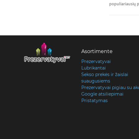
populiariausių pa
Asortimente
Prezervatyvai
Lubrikantai
Sekso prekės ir žaislai
suaugusiems
Prezervatyvai pigiau su ak
Google atsiliepimai
Pristatymas