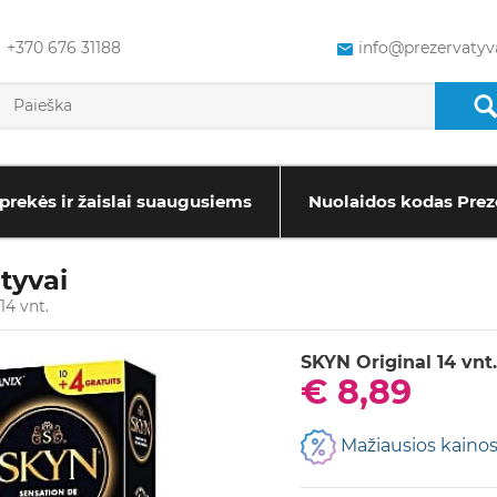
+370 676 31188
info@prezervatyva
prekės ir žaislai suaugusiems
Nuolaidos kodas Prez
tyvai
14 vnt.
SKYN Original 14 vnt.
€ 8,89
Mažiausios kainos