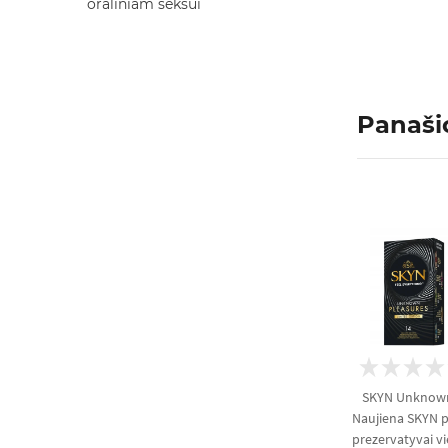
oraliniam seksui
Panaši
SKYN Unknown 
Naujiena SKYN p
prezervatyvai vi