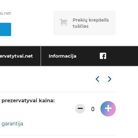
i.net
Prekių krepšelis
tuščias
ervatytvai.net
Informacija
 prezervatyvai kaina:
+
−
 garantija