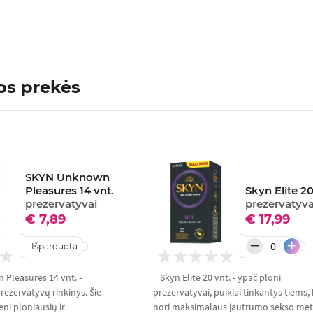
os prekės
SKYN Unknown
Pleasures 14 vnt.
Skyn Elite 20
prezervatyvai
prezervatyva
€ 7,89
€ 17,99
−
+
Išparduota
Pleasures 14 vnt. -
Skyn Elite 20 vnt. - ypač ploni
rezervatyvų rinkinys. Šie
prezervatyvai, puikiai tinkantys tiems, 
eni ploniausių ir
nori maksimalaus jautrumo sekso metu