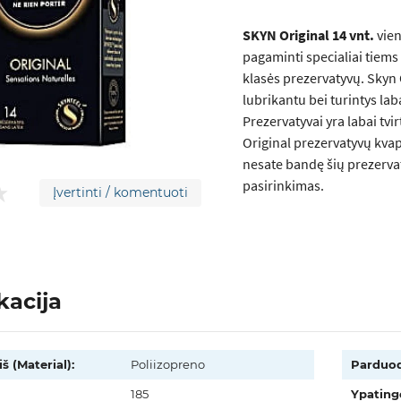
SKYN Original 14 vnt.
vien
pagaminti specialiai tiems 
klasės prezervatyvų. Skyn O
lubrikantu bei turintys la
Prezervatyvai yra labai tvi
Original prezervatyvų kvap
nesate bandę šių prezerva
pasirinkimas.
Įvertinti / komentuoti
kacija
š (Material):
Poliizopreno
Parduo
185
Ypating