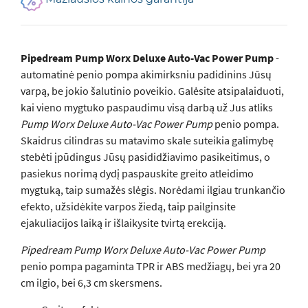
Pipedream Pump Worx Deluxe Auto-Vac Power Pump
-
automatinė penio pompa akimirksniu padidinins Jūsų
varpą, be jokio šalutinio poveikio. Galėsite atsipalaiduoti,
kai vieno mygtuko paspaudimu visą darbą už Jus atliks
Pump Worx Deluxe Auto-Vac Power Pump
penio pompa.
Skaidrus cilindras su matavimo skale suteikia galimybę
stebėti įpūdingus Jūsų pasididžiavimo pasikeitimus, o
pasiekus norimą dydį paspauskite greito atleidimo
mygtuką, taip sumažės slėgis. Norėdami ilgiau trunkančio
efekto, užsidėkite varpos žiedą, taip pailginsite
ejakuliacijos laiką ir išlaikysite tvirtą erekciją.
Pipedream Pump Worx Deluxe Auto-Vac Power Pump
penio pompa pagaminta TPR ir ABS medžiagų, bei yra 20
cm ilgio, bei 6,3 cm skersmens.