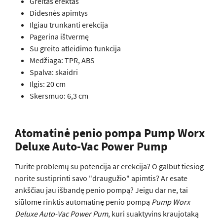
Greitas efektas
Didesnės apimtys
Ilgiau trunkanti erekcija
Pagerina ištvermę
Su greito atleidimo funkcija
Medžiaga: TPR, ABS
Spalva: skaidri
Ilgis: 20 cm
Skersmuo: 6,3 cm
Atomatinė penio pompa Pump Worx
Deluxe Auto-Vac Power Pump
Turite problemų su potencija ar erekcija? O galbūt tiesiog
norite sustiprinti savo "draugužio" apimtis? Ar esate
ankščiau jau išbandę penio pompą? Jeigu dar ne, tai
siūlome rinktis automatinę penio pompą
Pump Worx
Deluxe Auto-Vac Power Pum
, kuri suaktyvins kraujotaką