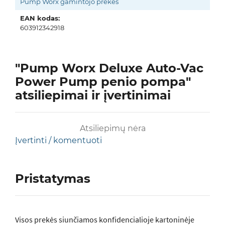
Pump Worx gamintojo prekės
EAN kodas:
603912342918
"Pump Worx Deluxe Auto-Vac
Power Pump penio pompa"
atsiliepimai ir įvertinimai
Atsiliepimų nėra
Įvertinti / komentuoti
Pristatymas
Visos prеkės siunčiamos konfidencialioje kartoninėje