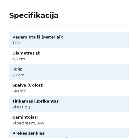
Specifikacija
Pagaminta iš (Material):
TPR
Diametras Ø:
6,3 cm
Ilgis:
20 cm
Spalva (Color):
Skaidri
Tinkamas lubrikantas:
Visų tipų
Gamintojas:
Pipedream. JAV
Prekės ženklas: