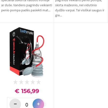
specialiai sukurta naudoti vonioje
pagrindu veikianti penio pompa,
ar duše. Vandens pagrindu veikianti
skirta mažesnio, nei vidutinio
penio pompa padės pasiekti mat...
dydžio varpai. Tai visiškai saugus ir
gre...
€ 156,99
−
+