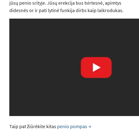
jūsų penio srityje. Jūsų erekcija bus tvirtesnė, apimtys
didesnės or ir pati lytinė funkija dirbs kaip laikrodukas.
Taip pat žiūrėkite kitas
penio pompas →