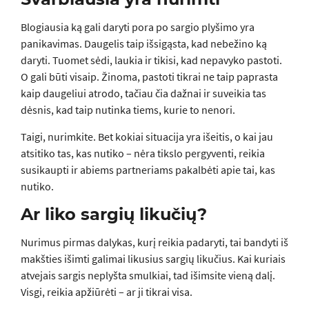
Blogiausia ką gali daryti pora po sargio plyšimo yra
panikavimas. Daugelis taip išsigąsta, kad nebežino ką
daryti. Tuomet sėdi, laukia ir tikisi, kad nepavyko pastoti.
O gali būti visaip. Žinoma, pastoti tikrai ne taip paprasta
kaip daugeliui atrodo, tačiau čia dažnai ir suveikia tas
dėsnis, kad taip nutinka tiems, kurie to nenori.
Taigi, nurimkite. Bet kokiai situacija yra išeitis, o kai jau
atsitiko tas, kas nutiko – nėra tikslo pergyventi, reikia
susikaupti ir abiems partneriams pakalbėti apie tai, kas
nutiko.
Ar liko sargių likučių?
Nurimus pirmas dalykas, kurį reikia padaryti, tai bandyti iš
makšties išimti galimai likusius sargių likučius. Kai kuriais
atvejais sargis neplyšta smulkiai, tad išimsite vieną dalį.
Visgi, reikia apžiūrėti – ar ji tikrai visa.