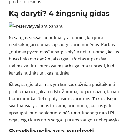
pirkti storesnius.
Ką daryti? 4 žingsnių gidas
Nesaugus seksas nebūtinai yra tuomet, kai pora
neatsakingai rūpinasi apsaugos priemonėmis. Kartais
„nutinka gyvenimas“ ir sargis plyšta net ir tuomet, kai jis
buvo tinkamo dydžio, atsargiai uždėtas ir panašiai.
Galima kaltinti intensyvumą arba galima suprasti, kad
kartais nutinka tai, kas nutinka.
Išties, sargio plyšimas yra kur kas dažniau pasitaikanti
problema nei gali atrodyti. Žinoma, ne per dažna, tačiau
tikrai nutinka. Net ir patyrusioms poroms. Tokiu atveju
svarbiausia yra imtis tinkamų priemonių, kurios gali
apsaugoti nuo neplanuoto nėštumo, kadangi nuo LPL,
deja, jeigu kuris nors serga - jau apsisaugoti nebepavyks.
Svarbiausia yra nurimti