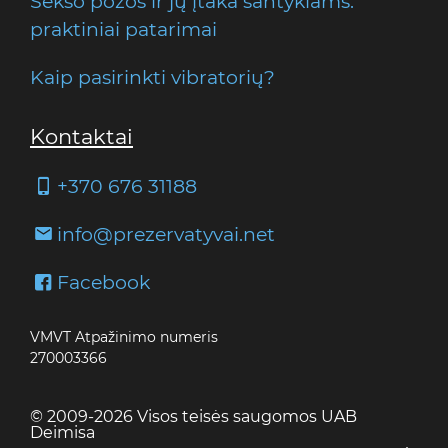
Sekso pozos ir jų įtaka santykiams:
praktiniai patarimai
Kaip pasirinkti vibratorių?
Kontaktai
+370 676 31188
info@prezervatyvai.net
Facebook
VMVT Atpažinimo numeris
270003366
© 2009-2026 Visos teisės saugomos UAB
Deimisa