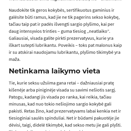
Naudokite tik geros kokybės, sertifikuotus gaminius ir
galėsite būti ramus, kad jie ne tik pagerins sekso kokybę,
tačiau taip pat ir padės išvengti sargio plyšimo, kai per
daug intensyvios trinties – guma tiesiog „neatlaiko“.
Galiausiai, visada galite pirkti prezervatyvus, kurie yra
iškart sutepti lubrikantu. Poveikis – toks pat malonus kaip
ir su atskirai naudojamu lubrikantu, plyšimo tikimybė yra
maža.
Netinkama laikymo vieta
Tie, kurie seksu užsiima gana retai – dažniausiai pratę
kišenėje arba piniginėje visada su savimi nešiotis sargį.
Patogu, kadangi jis visada po ranka, kai reikia, tačiau
minusas, kad nuo tokio nešiojimo sargio kokybė gali
pakisti. Retas žino, kad prezervatyvams labai kenkia net ir
tiesioginiai saulės spinduliai. Net ir būdami pakuotėje jie
dėvisi, taigi, didelė tikimybė, kad sekso metu jie gali plyšti.