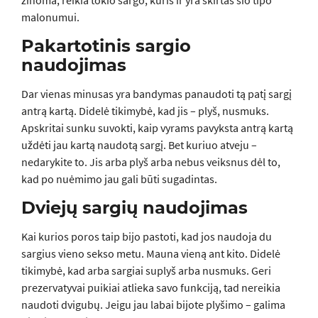
žinoma, reikia tokio sargo, kuris ir yra skirtas šio tipo
malonumui.
Pakartotinis sargio
naudojimas
Dar vienas minusas yra bandymas panaudoti tą patį sargį
antrą kartą. Didelė tikimybė, kad jis – plyš, nusmuks.
Apskritai sunku suvokti, kaip vyrams pavyksta antrą kartą
uždėti jau kartą naudotą sargį. Bet kuriuo atveju –
nedarykite to. Jis arba plyš arba nebus veiksnus dėl to,
kad po nuėmimo jau gali būti sugadintas.
Dviejų sargių naudojimas
Kai kurios poros taip bijo pastoti, kad jos naudoja du
sargius vieno sekso metu. Mauna vieną ant kito. Didelė
tikimybė, kad arba sargiai suplyš arba nusmuks. Geri
prezervatyvai puikiai atlieka savo funkciją, tad nereikia
naudoti dvigubų. Jeigu jau labai bijote plyšimo – galima