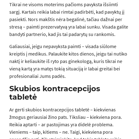
Tikrai ne visoms moterims pačioms pavyksta išsiimti
sargį. Kartais reikia labai rimtai padirbėti, kad pavyktų jį
pasiekti. Nors makštis nėra begalinė, tačiau dažnai per
stresą – paimti prezervatyvą yra labai sunku. Visada galite
bandyti partnerio, kad jis tai padarytų su rankomis.
Galiausiai, jeigu nepavyksta paimti – visada siūlome
kreiptis į medikus. Palaukite kitos dienos, jeigu tai nutiko
naktį ir keliaukite iš ryto pas ginekologą, kuris tikrai ne
vieną kartą yra matęs tokią situaciją ir labai greitai bei
profesionaliai Jums padės.
Skubios kontracepcijos
tabletė
Ar gerti skubios kontracepcijos tabletė – kiekvienas
žmogus geriausiai žino pats. Tiksliau – kiekviena pora.
Reikia aptarti – ar pastojimas yra didelė problema.
Vieniems – taip, kitiems – ne. Taigi, kiekviena pora