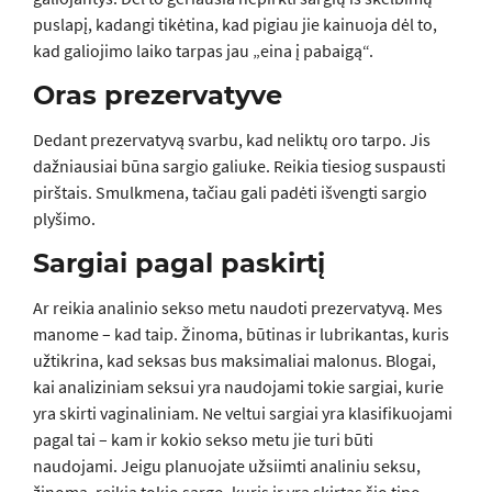
puslapį, kadangi tikėtina, kad pigiau jie kainuoja dėl to,
kad galiojimo laiko tarpas jau „eina į pabaigą“.
Oras prezervatyve
Dedant prezervatyvą svarbu, kad neliktų oro tarpo. Jis
dažniausiai būna sargio galiuke. Reikia tiesiog suspausti
pirštais. Smulkmena, tačiau gali padėti išvengti sargio
plyšimo.
Sargiai pagal paskirtį
Ar reikia analinio sekso metu naudoti prezervatyvą. Mes
manome – kad taip. Žinoma, būtinas ir lubrikantas, kuris
užtikrina, kad seksas bus maksimaliai malonus. Blogai,
kai analiziniam seksui yra naudojami tokie sargiai, kurie
yra skirti vaginaliniam. Ne veltui sargiai yra klasifikuojami
pagal tai – kam ir kokio sekso metu jie turi būti
naudojami. Jeigu planuojate užsiimti analiniu seksu,