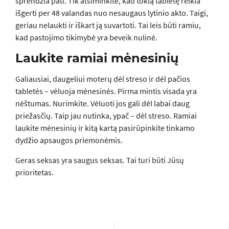
sprendžia pati. Tik atsiminkite, kad tokią tabletę reikia
išgerti per 48 valandas nuo nesaugaus lytinio akto. Taigi,
geriau nelaukti ir iškart ją suvartoti. Tai leis būti ramiu,
kad pastojimo tikimybė yra beveik nulinė.
Laukite ramiai mėnesinių
Galiausiai, daugeliui moterų dėl streso ir dėl pačios
tabletės – vėluoja mėnesinės. Pirma mintis visada yra
nėštumas. Nurimkite. Vėluoti jos gali dėl labai daug
priežasčių. Taip jau nutinka, ypač – dėl streso. Ramiai
laukite mėnesinių ir kitą kartą pasirūpinkite tinkamo
dydžio apsaugos priemonėmis.
Geras seksas yra saugus seksas. Tai turi būti Jūsų
prioritetas.