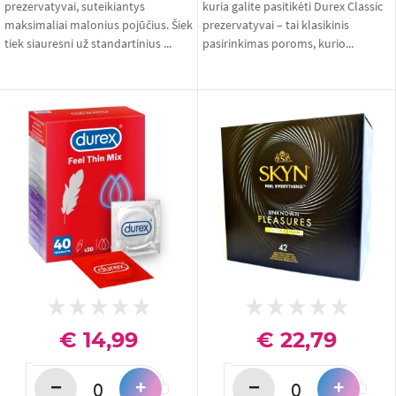
prezervatyvai, suteikiantys
kuria galite pasitikėti Durex Classic
maksimaliai malonius pojūčius. Šiek
prezervatyvai – tai klasikinis
tiek siauresni už standartinius ...
pasirinkimas poroms, kurio...
€ 14,99
€ 22,79
−
−
+
+