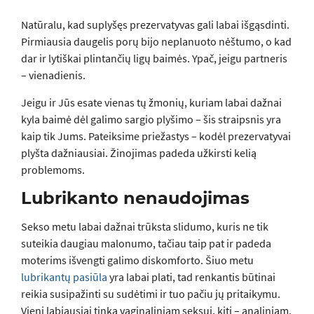
Natūralu, kad suplyšęs prezervatyvas gali labai išgąsdinti.
Pirmiausia daugelis porų bijo neplanuoto nėštumo, o kad
dar ir lytiškai plintančių ligų baimės. Ypač, jeigu partneris
– vienadienis.
Jeigu ir Jūs esate vienas tų žmonių, kuriam labai dažnai
kyla baimė dėl galimo sargio plyšimo – šis straipsnis yra
kaip tik Jums. Pateiksime priežastys – kodėl prezervatyvai
plyšta dažniausiai. Žinojimas padeda užkirsti kelią
problemoms.
Lubrikanto nenaudojimas
Sekso metu labai dažnai trūksta slidumo, kuris ne tik
suteikia daugiau malonumo, tačiau taip pat ir padeda
moterims išvengti galimo diskomforto. Šiuo metu
lubrikantų pasiūla
yra labai plati, tad renkantis būtinai
reikia susipažinti su sudėtimi ir tuo pačiu jų pritaikymu.
Vieni labiausiai tinka vaginaliniam seksui, kiti – analiniam.