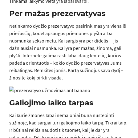
Tinkama laikymo vieta yra labai svarbi.
Per mažas prezervatyvas
Netinkamo dydžio prezervatyvo pasirinkimas yra viena iš
priežasčių, kodėl apsaugos priemonės plyšta arba
nusmunka sekso metu. Kai sargis yra per didelis – jis
dažniausiai nusmunka. Kai yra per mažas, žinoma, gali
plyšti. Internete galima rasti labai daug lentelių, kurios
padeda orientuotis – kokio dydžio prezervatyvas Jums
reikalingas. Remkitės jomis. Kartą sužinojus savo dydį –
žinosite kokį pirkti visada.
Galiojimo laiko tarpas
Kai kurie žmonės labai nemaloniai būna nustebinti
sužinoję, kad sargiai turi galiojimo laiko tarpą. Tikrai taip.
Ir būtinai reikia naudoti tik tuomet, kai jie dar yra
galiojantys. Dėl to geriausia nepirkti sargių iš skelbimų