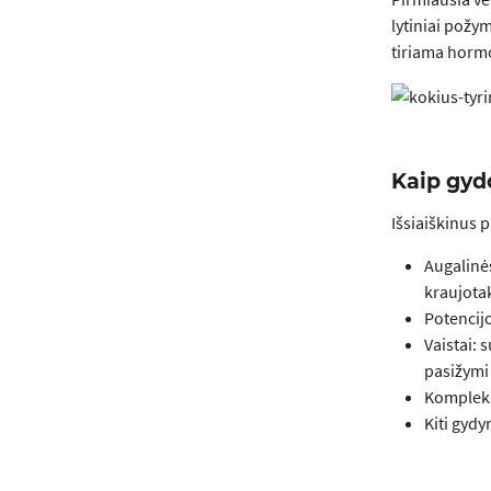
lytiniai požym
tiriama hormo
Kaip gyd
Išsiaiškinus 
Augalin
kraujota
Potencijo
Vaistai: 
pasižymi 
Kompleksi
Kiti gydy