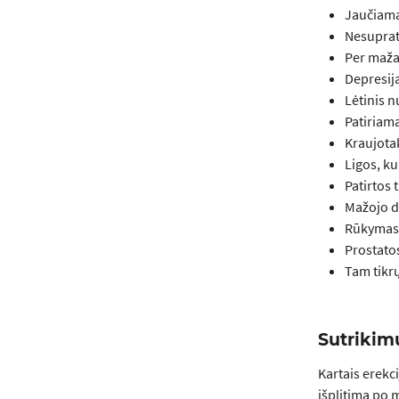
Jaučiama
Nesuprat
Per maža
Depresij
Lėtinis n
Patiriam
Kraujota
Ligos, ku
Patirtos 
Mažojo du
Rūkymas,
Prostatos
Tam tikrų
Sutrikimu
Kartais erekc
išplitimą po 