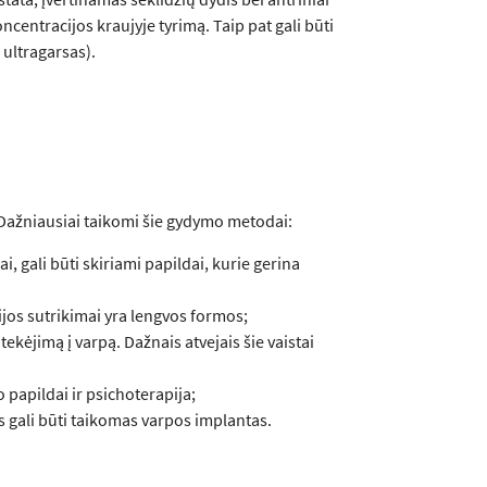
ncentracijos kraujyje tyrimą. Taip pat gali būti
 ultragarsas).
. Dažniausiai taikomi šie gydymo metodai:
i, gali būti skiriami papildai, kurie gerina
ijos sutrikimai yra lengvos formos;
 tekėjimą į varpą. Dažnais atvejais šie vaistai
 papildai ir psichoterapija;
s gali būti taikomas varpos implantas.