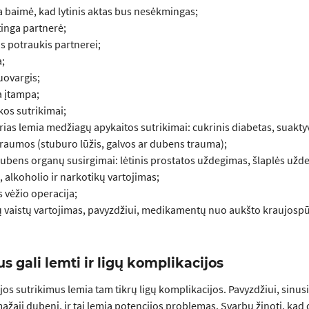
 baimė, kad lytinis aktas bus nesėkmingas;
inga partnerė;
s potraukis partnerei;
a;
uovargis;
a įtampa;
kos sutrikimai;
rias lemia medžiagų apykaitos sutrikimai: cukrinis diabetas, suakty
traumos (stuburo lūžis, galvos ar dubens trauma);
bens organų susirgimai: lėtinis prostatos uždegimas, šlaplės uždegi
 alkoholio ir narkotikų vartojimas;
 vėžio operacija;
 vaistų vartojimas, pavyzdžiui, medikamentų nuo aukšto kraujospūdži
s gali lemti ir ligų komplikacijos
ijos sutrikimus lemia tam tikrų ligų komplikacijos. Pavyzdžiui, sinus
mažąjį dubenį, ir tai lemia potencijos problemas. Svarbu žinoti, kad 