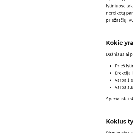
lytiniuose tak
nereikėtų pam
priežasčių. K
Kokie yra
Dažniausiai p
Prieš lyt
Erekcija 
Varpa šie
Varpa sus
Specialistai s
Kokius t
Pirmiausia ve