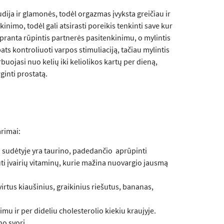
iudija ir glamonės, todėl orgazmas įvyksta greičiau ir
inimo, todėl gali atsirasti poreikis tenkinti save kur
tpranta rūpintis partnerės pasitenkinimu, o mylintis
ts kontroliuoti varpos stimuliaciją, tačiau mylintis
rbuojasi nuo kelių iki keliolikos kartų per dieną,
ginti prostatą.
arimai:
ų sudėtyje yra taurino, padedančio aprūpinti
ti įvairių vitaminų, kurie mažina nuovargio jausmą
irtus kiaušinius, graikinius riešutus, bananas,
mu ir per dideliu cholesterolio kiekiu kraujyje.
no svorį.