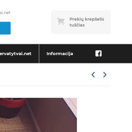
i.net
Prekių krepšelis
tuščias
ervatytvai.net
Informacija