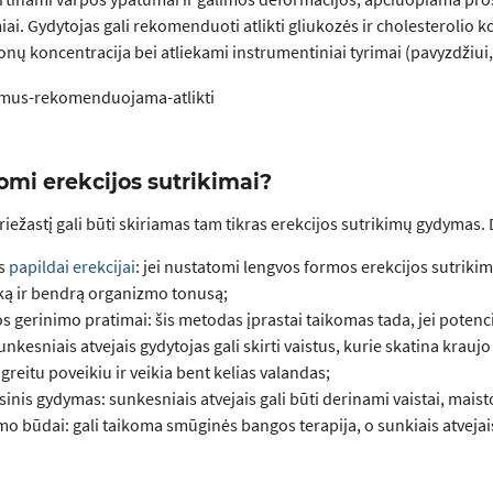
iai. Gydytojas gali rekomenduoti atlikti gliukozės ir cholesterolio ko
nų koncentracija bei atliekami instrumentiniai tyrimai (pavyzdžiui,
omi erekcijos sutrikimai?
priežastį gali būti skiriamas tam tikras erekcijos sutrikimų gydymas
ės
papildai erekcijai
: jei nustatomi lengvos formos erekcijos sutrikima
ką ir bendrą organizmo tonusą;
s gerinimo pratimai: šis metodas įprastai taikomas tada, jei potenc
sunkesniais atvejais gydytojas gali skirti vaistus, kurie skatina kraujo
greitu poveikiu ir veikia bent kelias valandas;
nis gydymas: sunkesniais atvejais gali būti derinami vaistai, maisto
mo būdai: gali taikoma smūginės bangos terapija, o sunkiais atvejai