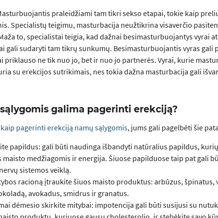
. Masturbuojantis praleidžiami tam tikri sekso etapai, tokie kaip prel
s. Specialistų teigimu, masturbacija neužtikrina visaverčio pasitenk
Maža to, specialistai teigia, kad dažnai besimasturbuojantys vyrai a
ai gali sudaryti tam tikrų sunkumų. Besimasturbuojantis vyras gali pa
i priklauso ne tik nuo jo, bet ir nuo jo partnerės. Vyrai, kurie mastu
ria su erekcijos sutrikimais, nes tokia dažna masturbacija gali išvar
sąlygomis galima pagerinti erekciją?
,
kaip pagerinti erekciją namų sąlygomis
, jums gali pagelbėti šie pat
te papildus: gali būti naudinga išbandyti natūralius papildus, kuri
maisto medžiagomis ir energija. Šiuose papilduose taip pat gali bū
 nervų sistemos veiklą.
tybos racioną įtraukite šiuos maisto produktus: arbūzus, špinatus, v
šokoladą, avokadus, smidrus ir granatus.
i dėmesio skirkite mitybai: impotencija gali būti susijusi su nutuki
aisto produktų, kuriuose gausu cholesterolio, ir stebėkite savo kū