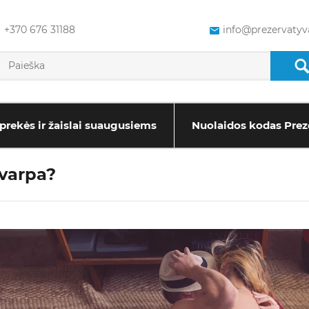
+370 676 31188
info@prezervatyva
prekės ir žaislai suaugusiems
Nuolaidos kodas Prez
 varpa?