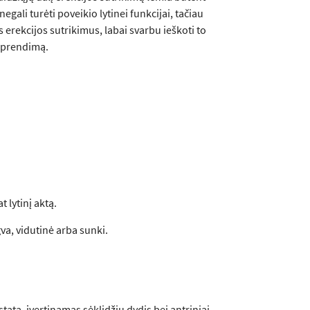
egali turėti poveikio lytinei funkcijai, tačiau
 erekcijos sutrikimus, labai svarbu ieškoti to
 sprendimą.
 lytinį aktą.
gva, vidutinė arba sunki.
ta, įvertinamas sėklidžių dydis bei antriniai