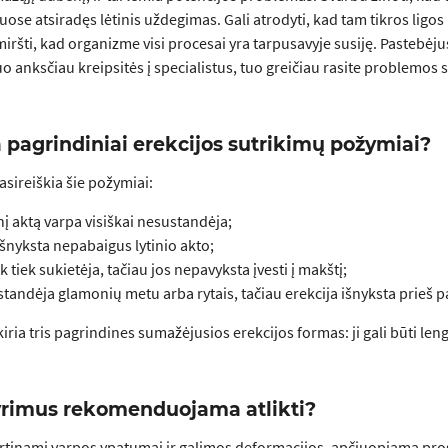
uose atsiradęs lėtinis uždegimas. Gali atrodyti, kad tam tikros ligos n
iršti, kad organizme visi procesai yra tarpusavyje susiję. Pastebėjus
uo anksčiau kreipsitės į specialistus, tuo greičiau rasite problemos
 pagrindiniai erekcijos sutrikimų požymiai?
asireiškia šie požymiai:
inį aktą varpa visiškai nesustandėja;
išnyksta nepabaigus lytinio akto;
k tiek sukietėja, tačiau jos nepavyksta įvesti į makštį;
tandėja glamonių metu arba rytais, tačiau erekcija išnyksta prieš pat
kiria tris pagrindines sumažėjusios erekcijos formas: ji gali būti len
yrimus rekomenduojama atlikti?
rtinami varpos ypatumai ir galimos deformacijos, apčiuopiama prosta