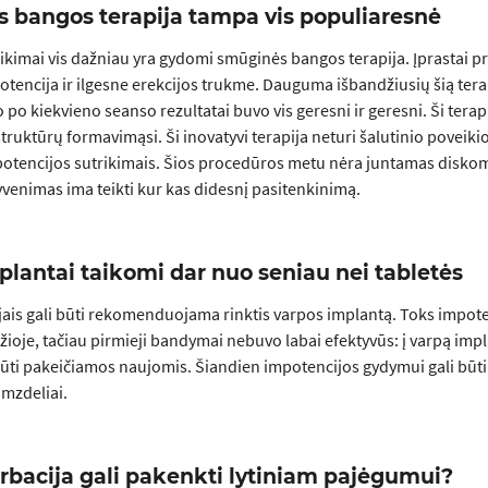
 bangos terapija tampa vis populiaresnė
rikimai vis dažniau yra gydomi smūginės bangos terapija. Įprastai pri
otencija ir ilgesne erekcijos trukme. Dauguma išbandžiusių šią tera
 po kiekvieno seanso rezultatai buvo vis geresni ir geresni. Ši terap
truktūrų formavimąsi. Ši inovatyvi terapija neturi šalutinio poveikio
potencijos sutrikimais. Šios procedūros metu nėra juntamas diskom
yvenimas ima teikti kur kas didesnį pasitenkinimą.
plantai taikomi dar nuo seniau nei tabletės
jais gali būti rekomenduojama rinktis varpos implantą. Toks impo
žioje, tačiau pirmieji bandymai nebuvo labai efektyvūs: į varpą 
ūti pakeičiamos naujomis. Šiandien impotencijos gydymui gali būti 
amzdeliai.
rbacija gali pakenkti lytiniam pajėgumui?