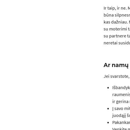
Ir taip, ir ne
būna silpnesni
kas dažniau. 
su moterimi t
su partnere ta
neretai susidu
Ar namų 
Jei svarstote
Išbandyki
raumenis 
ir gerina
Į savo mi
juodąjį 
Pakankama
Venkite m