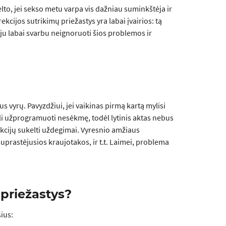
ėlto, jei sekso metu varpa vis dažniau suminkštėja ir
cijos sutrikimų priežastys yra labai įvairios: tą
veju labai svarbu neignoruoti šios problemos ir
 vyrų. Pavyzdžiui, jei vaikinas pirmą kartą mylisi
gali užprogramuoti nesėkmę, todėl lytinis aktas nebus
ekcijų sukelti uždegimai. Vyresnio amžiaus
 suprastėjusios kraujotakos, ir t.t. Laimei, problema
 priežastys?
ius: