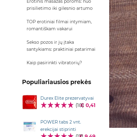
Erotinis masažas poroms: nuo
prisilietimo iki gilesnio artumo
TOP erotiniai filmai intymiam,
romantiškam vakarui
Sekso pozos ir jų įtaka
santykiams: praktiniai patarimai
Kaip pasirinkti vibratorių?
Populiariausios prekės
Durex Elite prezervatyvai
(10)
€ 0,41
POWER tabs 2 vnt.
erekcijai stiprinti
(17)
€ 9,49