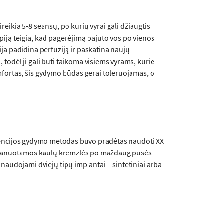
reikia 5-8 seansų, po kurių vyrai gali džiaugtis
piją teigia, kad pagerėjimą pajuto vos po vienos
ija padidina perfuziją ir paskatina naujų
, todėl ji gali būti taikoma visiems vyrams, kurie
fortas, šis gydymo būdas gerai toleruojamas, o
tencijos gydymo metodas buvo pradėtas naudoti XX
implanuotamos kaulų kremzlės po maždaug pusės
naudojami dviejų tipų implantai – sintetiniai arba