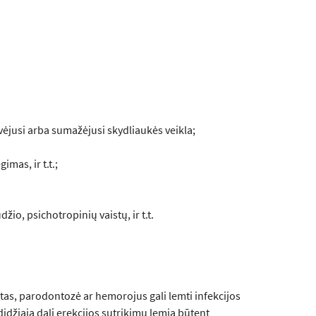
vėjusi arba sumažėjusi skydliaukės veikla;
mas, ir t.t.;
o, psichotropinių vaistų, ir t.t.
itas, parodontozė ar hemorojus gali lemti infekcijos
didžiąją dalį erekcijos sutrikimų lemia būtent