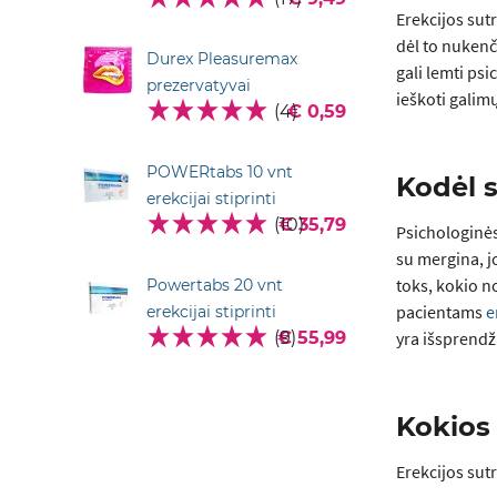
Erekcijos sut
dėl to nukenč
Durex Pleasuremax
gali lemti psi
prezervatyvai
ieškoti galim
(4)
€ 0,59
POWERtabs 10 vnt
Kodėl 
erekcijai stiprinti
(10)
€ 35,79
Psichologinės
su mergina, jo
toks, kokio n
Powertabs 20 vnt
pacientams
e
erekcijai stiprinti
(9)
€ 55,99
yra išsprendži
Kokios 
Erekcijos sut