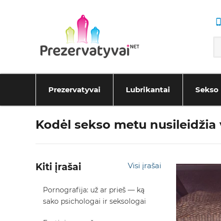
Prezervatyvai
Lubrikantai
Sekso 
Kodėl sekso metu nusileidžia
Kiti įrašai
Visi įrašai
Pornografija: už ar prieš — ką
sako psichologai ir seksologai