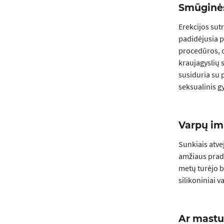
Smūginės
Erekcijos sut
padidėjusia p
procedūros, o
kraujagyslių s
susiduria su 
seksualinis g
Varpų im
Sunkiais atve
amžiaus prad
metų turėjo b
silikoniniai v
Ar mastu