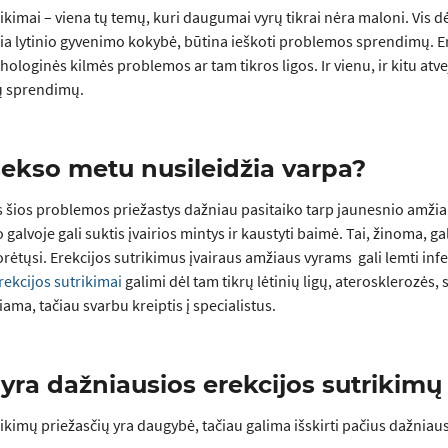
rikimai – viena tų temų, kuri daugumai vyrų tikrai nėra maloni. Vis d
ia lytinio gyvenimo kokybė, būtina ieškoti problemos sprendimų. Erek
chologinės kilmės problemos ar tam tikros ligos. Ir vienu, ir kitu at
ų sprendimų.
sekso metu nusileidžia varpa?
 šios problemos priežastys dažniau pasitaiko tarp jaunesnio amžiaus
 galvoje gali suktis įvairios mintys ir kaustyti baimė. Tai, žinoma, 
orėtųsi. Erekcijos sutrikimus įvairaus amžiaus vyrams gali lemti inf
rekcijos sutrikimai
galimi dėl tam tikrų lėtinių ligų, aterosklerozės,
ama, tačiau svarbu kreiptis į specialistus.
yra dažniausios erekcijos sutrikimų
rikimų priežasčių yra daugybė, tačiau galima išskirti pačius dažniaus