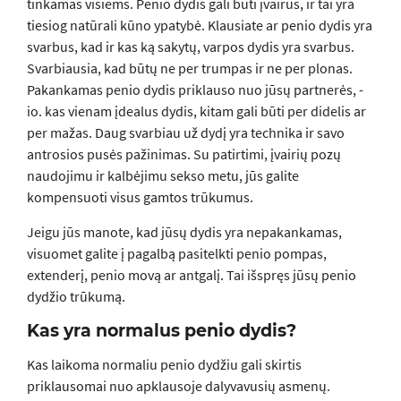
tinkamas visiems. Penio dydis gali būti įvairus, ir tai yra
tiesiog natūrali kūno ypatybė. Klausiate ar penio dydis yra
svarbus, kad ir kas ką sakytų, varpos dydis yra svarbus.
Svarbiausia, kad būtų ne per trumpas ir ne per plonas.
Pakankamas penio dydis priklauso nuo jūsų partnerės, -
io. kas vienam įdealus dydis, kitam gali būti per didelis ar
per mažas. Daug svarbiau už dydį yra technika ir savo
antrosios pusės pažinimas. Su patirtimi, įvairių pozų
naudojimu ir kalbėjimu sekso metu, jūs galite
kompensuoti visus gamtos trūkumus.
Jeigu jūs manote, kad jūsų dydis yra nepakankamas,
visuomet galite į pagalbą pasitelkti penio pompas,
extenderį, penio movą ar antgalį. Tai išspręs jūsų penio
dydžio trūkumą.
Kas yra normalus penio dydis?
Kas laikoma normaliu penio dydžiu gali skirtis
priklausomai nuo apklausoje dalyvavusių asmenų.