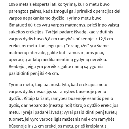
1996 metais ekspertai atliko tyrimą, kurio metu buvo
parengtos gairės, kada žmogui gali prireikti operacijos dėl
varpos nepakankamo dydžio. Tyrimo metu buvo
išmatuoti 80-ties vyrų varpos matmenys, prieš ir po vaistų
sukeltos erekcijos. Tyrėjai padarė išvadą, kad vidutinis
varpos dydis buvo 8,8 cm ramybės būsenoje ir 12,9 cm
erekcijos metu. tad jeigu jūsų "draugužis" yra šiame
matmenų intervale, galite būti ramūs ir jums jokių
operacijų ar kitų medikamentinių gydymų nereikia.
Beabejo, jeigu yra poreikis galite namų sąlygomis
pasididinti penį iki 4-5 cm.
Tyrimo metu, taip pat nustatyta, kad erekcijos metu
varpos dydis nesusijęs su ramybės būsenoje penio
dydžiu. Kitaip tariant, ramybės būsenoje esantis penio
dydis, dar neparodo (neatspindi) tikrojo dydžio erekcijos
metu. Tyrėjai padarė išvadą: vyrai pasididinti penį turėtų
tuomet, jei vyro varpos ilgis mažesnis nei 4 cm ramybės
būsenoje ir 7,5 cm erekcijos metu. prieš kreipiantis į