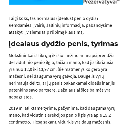
Taigi koks, tas normalus (įdealus) penio dydis?
Remdamiesi įvairių šaltinių informacija, pabandysime
atsakyti į visiems taip rūpimą klausimą.
Įdealaus dydžio penis, tyrimas
Mokslininkai iš tikrųjų iki šiol nežino ar neapsiprendžia
dėl vidutinio penio ilgio, tačiau mano, kad jis tikriausiai
yra nuo 12,9 iki 13,97 cm. Šie matmenys ko gero yra
mažesni, nei dauguma vyrų galvoja. Daugelis vyrų
nerimauja dėl to, ar jų penis pakankamai didelis ir ar jis
patenkins savo partnerę. Dažniausiai šios baimės yra
nepagrįstos.
2019 m. atliktame tyrime, pažymima, kad dauguma vyrų
mano, kad vidutinis erekcijos penio ilgis yra apie 15,2
centimetro. Tiesą sakant, vidurkis yra daug mažesnis.