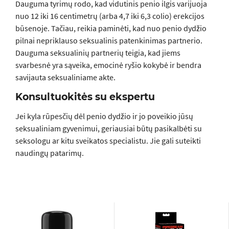
Dauguma tyrimų rodo, kad vidutinis penio ilgis varijuoja
nuo 12 iki 16 centimetrų (arba 4,7 iki 6,3 colio) erekcijos
būsenoje. Tačiau, reikia paminėti, kad nuo penio dydžio
pilnai nepriklauso seksualinis patenkinimas partnerio.
Dauguma seksualinių partnerių teigia, kad jiems
svarbesnė yra sąveika, emocinė ryšio kokybė ir bendra
savijauta seksualiniame akte.
Konsultuokitės su ekspertu
Jei kyla rūpesčių dėl penio dydžio ir jo poveikio jūsų
seksualiniam gyvenimui, geriausiai būtų pasikalbėti su
seksologu ar kitu sveikatos specialistu. Jie gali suteikti
naudingų patarimų.