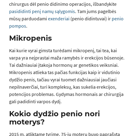
chirurgus dėl penio didinimo operacijos, išbandykite
pasididinti penį namų sąlygomis
. Tam jums pagelbės
mūsų parduodami
exenderiai
(penio didintuvai) ir
penio
pompos
.
Mikropenis
Kai kurie vyrai gimsta turėdami mikropenį, tai tea, kai
varpa yra neįprastai maža ramybės ir erekcijos būsenoje.
Tai dažniauiai įtakoja hormonų ar genetikos veiksniai.
Mikropenis atlieka tas pačias funkcijas kaip ir vidutinio
dydžio penis, tačiau vyrai tuomet dažniausiai jaučiasi
nepilnaverčiai, turi kompleksų, kas sukelia erekcijos,
potencijos problemas. Gydymas hormonais ar chirurgija
gali padidinti varpos dydį.
Kokio dydžio penio nori
moterys?
2015 m. atliktame tyrime, 75-ių moterų buvo paprašyta