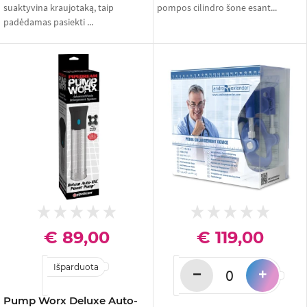
suaktyvina kraujotaką, taip
pompos cilindro šone esant...
padėdamas pasiekti ...
€ 89,00
€ 119,00
Išparduota
−
+
Pump Worx Deluxe Auto-