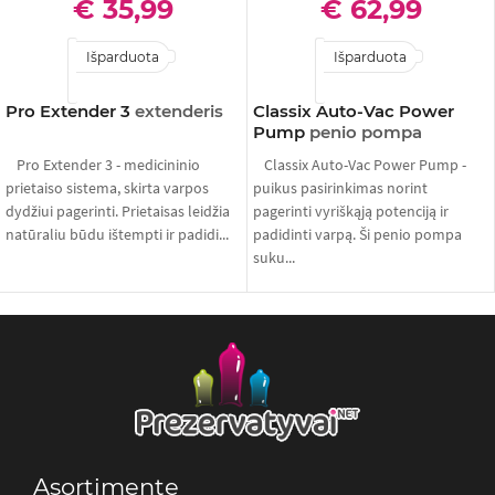
€ 35,99
€ 62,99
Išparduota
Išparduota
Pro Extender 3
extenderis
Classix Auto-Vac Power
Pump
penio pompa
Pro Extender 3 - medicininio
Classix Auto-Vac Power Pump -
prietaiso sistema, skirta varpos
puikus pasirinkimas norint
dydžiui pagerinti. Prietaisas leidžia
pagerinti vyriškąją potenciją ir
natūraliu būdu ištempti ir padidi...
padidinti varpą. Ši penio pompa
suku...
Asortimente