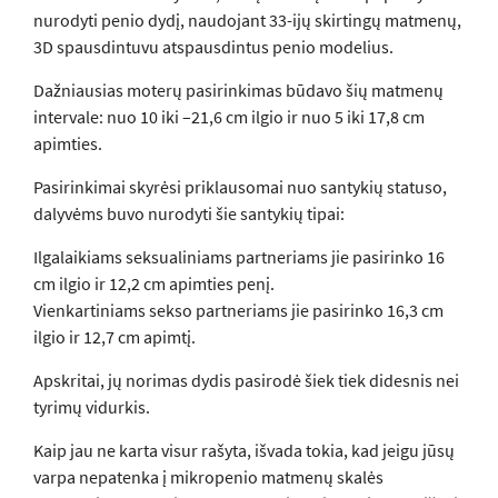
nurodyti penio dydį, naudojant 33-ijų skirtingų matmenų,
3D spausdintuvu atspausdintus penio modelius.
Dažniausias moterų pasirinkimas būdavo šių matmenų
intervale: nuo 10 iki –21,6 cm ilgio ir nuo 5 iki 17,8 cm
apimties.
Pasirinkimai skyrėsi priklausomai nuo santykių statuso,
dalyvėms buvo nurodyti šie santykių tipai:
Ilgalaikiams seksualiniams partneriams jie pasirinko 16
cm ilgio ir 12,2 cm apimties penį.
Vienkartiniams sekso partneriams jie pasirinko 16,3 cm
ilgio ir 12,7 cm apimtį.
Apskritai, jų norimas dydis pasirodė šiek tiek didesnis nei
tyrimų vidurkis.
Kaip jau ne karta visur rašyta, išvada tokia, kad jeigu jūsų
varpa nepatenka į mikropenio matmenų skalės