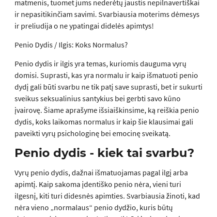
matmenis, tuomet jums nederėtų jaustis nepilnavertiškai
ir nepasitikinčiam savimi. Svarbiausia moterims dėmesys
ir preliudija o ne ypatingai didelės apimtys!
Penio Dydis / Ilgis: Koks Normalus?
Penio dydis ir ilgis yra temas, kuriomis dauguma vyrų
domisi. Suprasti, kas yra normalu ir kaip išmatuoti penio
dydį gali būti svarbu ne tik patį save suprasti, bet ir sukurti
sveikus seksualinius santykius bei gerbti savo kūno
įvairovę. Šiame aprašyme išsiaiškinsime, ką reiškia penio
dydis, koks laikomas normalus ir kaip šie klausimai gali
paveikti vyrų psichologinę bei emocinę sveikatą.
Penio dydis - kiek tai svarbu?
Vyrų penio dydis, dažnai išmatuojamas pagal ilgį arba
apimtį. Kaip sakoma įdentiško penio nėra, vieni turi
ilgesnį, kiti turi didesnės apimties. Svarbiausia žinoti, kad
nėra vieno „normalaus“ penio dydžio, kuris būtų