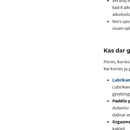
Vertėtų v
kad 8 alk
alkoholio
Nors spor
visam la
Kas dar g
Poros, kurios
Kai kurios jų 
Lubrikan
Lubrikan
gyvybing
Padėtis 
dubeniu p
dažnai se
Orgazma
kaklelį.