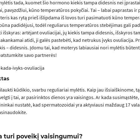
ylėtis tada, kuomet šio hormono kiekis tampa didesnis nei įprastai. 
ai, pavyzdžiui, kūno temperatūros pokyčiai. Tai – labai paprastas ir p
oteris kas rytą prieš išlipdama iš lovos turi pasimatuoti kūno temper
ūna padidėjusi, todėl reguliarus temperatūros stebėjimas gali padėt 
i išskyras: artėjant ovuliacijai, jų kiekis tampa didesnis, išskyros t
akankamai atidi, ji galės pastebėti, kad netrukus įvyks ovuliacija. P
kis – didesnis. Įdomu tai, kad moterys labiausiai nori mylėtis būtent
atstumkite savo partnerės!
ktas
ilaukti kūdikio, svarbu reguliariai mylėtis. Kaip jau išsiaiškinome, tą
elgti į tai, ar pasirinktos dienos yra vaisingos. Ar kada susimąstėte,
ninkai nustatė, kad spermatozoidai yra aktyviausi maždaug 17 valan
asinaudokite.
a turi poveikį vaisingumui?