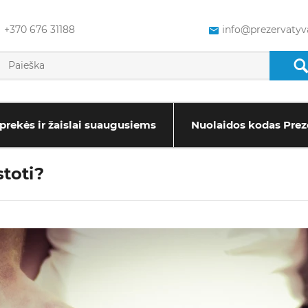
+370 676 31188
info@prezervatyva
prekės ir žaislai suaugusiems
Nuolaidos kodas Prez
stoti?