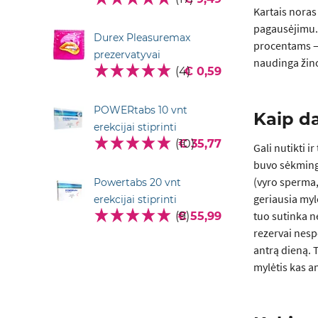
Kartais noras
pagausėjimu. 
Durex Pleasuremax
procentams – 
prezervatyvai
naudinga žino
(4)
€ 0,59
POWERtabs 10 vnt
Kaip da
erekcijai stiprinti
(10)
€ 35,77
Gali nutikti i
buvo sėkmingi.
(vyro sperma,
Powertabs 20 vnt
geriausia mylė
erekcijai stiprinti
tuo sutinka ne
(9)
€ 55,99
rezervai nesp
antrą dieną. 
mylėtis kas an