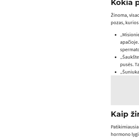
Kokia p
Žinoma, visada
pozas, kurios
„Misionie
apačioje.
spermato
„Šaukštel
pusės. Ta
„Šuniukas
Kaip ži
Patikimiausias
hormono lygis