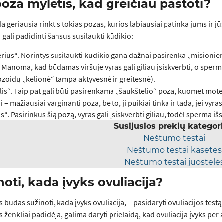
oza mylėtis, kad greičiau pastoti?
 geriausia rinktis tokias pozas, kurios labiausiai patinka jums ir jūsų
 gali padidinti šansus susilaukti kūdikio:
rius“. Norintys susilaukti kūdikio gana dažnai pasirenka „misionieri
 Manoma, kad būdamas viršuje vyras gali giliau įsiskverbti, o sperma 
zoidų „kelionė“ tampa aktyvesnė ir greitesnė).
is“. Taip pat gali būti pasirenkama „šaukštelio“ poza, kuomet moteri
i – mažiausiai varginanti poza, be to, ji puikiai tinka ir tada, jei vyras
“. Pasirinkus šią pozą, vyras gali įsiskverbti giliau, todėl sperma iš
Susijusios prekių kategor
Nėštumo testai
Nėštumo testai kasetės
Nėštumo testai juostelė
noti, kada įvyks ovuliacija?
 būdas sužinoti, kada įvyks ovuliacija, – pasidaryti ovuliacijos test
 ženkliai padidėja, galima daryti prielaidą, kad ovuliacija įvyks per