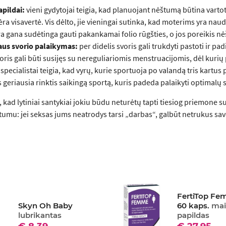
apildai:
vieni gydytojai teigia, kad planuojant nėštumą būtina vartoti 
ra visavertė. Vis dėlto, jie vieningai sutinka, kad moterims yra naud
a gana sudėtinga gauti pakankamai folio rūgšties, o jos poreikis n
us svorio palaikymas:
per didelis svoris gali trukdyti pastoti ir pa
oris gali būti susijęs su nereguliariomis menstruacijomis, dėl kur
specialistai teigia, kad vyrų, kurie sportuoja po valandą tris kartus
geriausia rinktis saikingą sportą, kuris padeda palaikyti optimalų
 kad lytiniai santykiai jokiu būdu neturėtų tapti tiesiog priemone s
rtumu: jei seksas jums neatrodys tarsi „darbas“, galbūt netrukus sa
FertiTop F
Skyn Oh Baby
60 kaps.
mai
lubrikantas
papildas