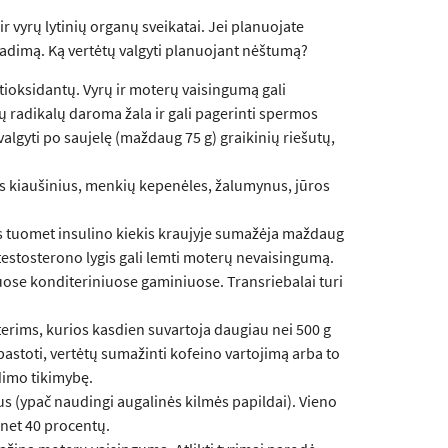
ir vyrų lytinių organų sveikatai. Jei planuojate
siradimą. Ką vertėtų valgyti planuojant nėštumą?
tioksidantų. Vyrų ir moterų vaisingumą gali
ųjų radikalų daroma žala ir gali pagerinti spermos
lgyti po saujelę (maždaug 75 g) graikinių riešutų,
tus kiaušinius, menkių kepenėles, žalumynus, jūros
es tuomet insulino kiekis kraujyje sumažėja maždaug
 testosterono lygis gali lemti moterų nevaisingumą.
iuose konditeriniuose gaminiuose. Transriebalai turi
terims, kurios kasdien suvartoja daugiau nei 500 g
astoti, vertėtų sumažinti kofeino vartojimą arba to
idimo tikimybę.
s (ypač naudingi augalinės kilmės papildai). Vieno
 net 40 procentų.