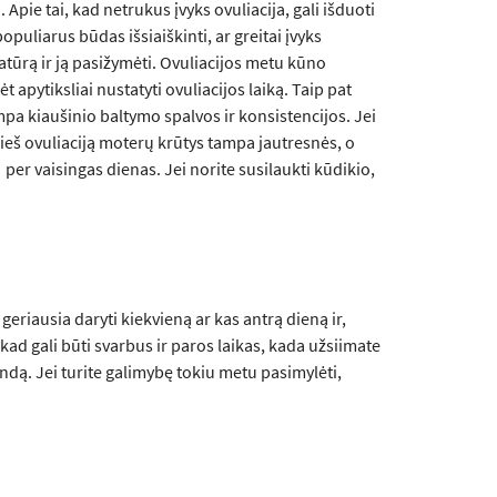
Apie tai, kad netrukus įvyks ovuliacija, gali išduoti
opuliarus būdas išsiaiškinti, ar greitai įvyks
atūrą ir ją pasižymėti. Ovuliacijos metu kūno
apytiksliai nustatyti ovuliacijos laiką. Taip pat
ampa kiaušinio baltymo spalvos ir konsistencijos. Jei
rieš ovuliaciją moterų krūtys tampa jautresnės, o
 per vaisingas dienas. Jei norite susilaukti kūdikio,
 geriausia daryti kiekvieną ar kas antrą dieną ir,
 kad gali būti svarbus ir paros laikas, kada užsiimate
dą. Jei turite galimybę tokiu metu pasimylėti,