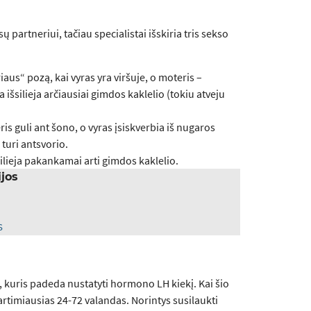
 partneriui, tačiau specialistai išskiria tris sekso
aus“ pozą, kai vyras yra viršuje, o moteris –
išsilieja arčiausiai gimdos kaklelio (tokiu atveju
s guli ant šono, o vyras įsiskverbia iš nugaros
 turi antsvorio.
silieja pakankamai arti gimdos kaklelio.
ijos
s
ą, kuris padeda nustatyti hormono LH kiekį. Kai šio
 artimiausias 24-72 valandas. Norintys susilaukti