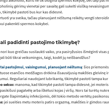
engti alkoholio, kuris ne tik blogina spermos kokybę, bet taip pat 
oholinių gėrimų vienetai per savaitę gali sukelti visišką nevaisingumą
, tikimybė pastoti bus kur kas didesnė.
tuoti yra sveika, tačiau planuojant nėštumą reikėtų vengti steroidin
ikui pakenkti spermos kokybei.
ali padidinti pastojimo tikimybę?
 nori kuo greičiau susilaukti vaiko, yra pasiryžusios išmėginti visas
gali būti tikrai veiksmingos, taigi, kodėl jų neišbandžius?
tai pastojimui, vaisingumui, planuojant nėštumą
: šios priemonės
tuose esančios medžiagos drėkina išsausėjusią makšties gleivinę 
umui. Reguliariai naudojant lubrikantą, tikimybė pastoti tampa kur
po sekso:
manoma, kad tikimybė pastoti tampa didesnė, jei moteris 
asikišusi pagalvėlę arba iškėlusi kojas į viršų. Nors tai turėtų nukre
rgate šlapimtakių infekcijomis, dėl tokio metodo vertėtų pasikonsu
s:
jei sueities metu moteris patirs orgazmą, makšties ir gimdos r