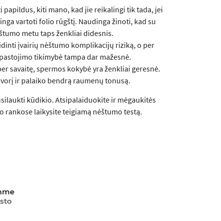
papildus, kiti mano, kad jie reikalingi tik tada, jei
inga vartoti folio rūgštį. Naudinga žinoti, kad su
ėštumo metu taps ženkliai didesnis.
didinti įvairių nėštumo komplikacijų riziką, o per
ių pastojimo tikimybė tampa dar mažesnė.
 per savaitę, spermos kokybė yra ženkliai geresnė.
 svorį ir palaiko bendrą raumenų tonusą.
usilaukti kūdikio. Atsipalaiduokite ir mėgaukitės
vo rankose laikysite teigiamą nėštumo testą.
emme
sto