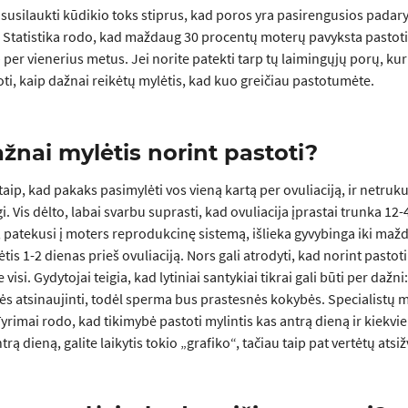
 susilaukti kūdikio toks stiprus, kad poros yra pasirengusios padary
Statistika rodo, kad maždaug 30 procentų moterų pavyksta pastoti 
per vienerius metus. Jei norite patekti tarp tų laimingųjų porų, kur
ti, kaip dažnai reikėtų mylėtis, kad kuo greičiau pastotumėte.
žnai mylėtis norint pastoti?
r taip, kad pakaks pasimylėti vos vieną kartą per ovuliaciją, ir netr
 Vis dėlto, labai svarbu suprasti, kad ovuliacija įprastai trunka 12-4
 patekusi į moters reprodukcinę sistemą, išlieka gyvybinga iki maždau
tis 1-2 dienas prieš ovuliaciją. Nors gali atrodyti, kad norint past
 visi. Gydytojai teigia, kad lytiniai santykiai tikrai gali būti per daž
ės atsinaujinti, todėl sperma bus prastesnės kokybės. Specialistų 
Tyrimai rodo, kad tikimybė pastoti mylintis kas antrą dieną ir kiekv
trą dieną, galite laikytis tokio „grafiko“, tačiau taip pat vertėtų atsiž