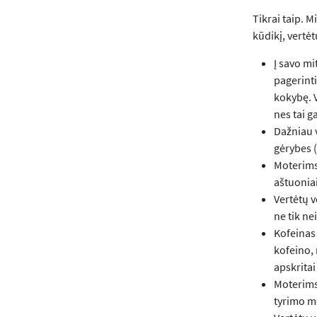
Tikrai taip. M
kūdikį, vertėt
Į savo mi
pagerinti
kokybę. 
nes tai g
Dažniau v
gėrybes 
Moterims
aštuoniai
Vertėtų v
ne tik ne
Kofeinas 
kofeino, 
apskritai
Moterims
tyrimo me