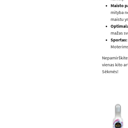
Maisto p
mityba nė
maistu yr
Optimala
mažas sv
Sportas:
Moterims 
Nepamirškite,
vienas kito a
Sėkmės!