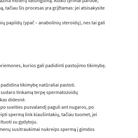
mažina moterų vaisingumą. Atlikti tyrimai parodė,
, tačiau šis procesas yra grįžtamas: jei atsisakysite
ių papildų (ypač – anabolinių steroidų), nes tai gali
 priemones, kurios gali padidinti pastojimo tikimybę.
 padidina tikimybę natūraliai pastoti.
ir sudaro tinkamą terpę spermatozoidų
 kas didesnė.
po sueities pusvalandį paguli ant nugaros, po
ipti spermą link kiaušintakių, tačiau tuomet, jei
ltuoti su gydytoju.
aumenų susitraukimai nukreips spermą į gimdos