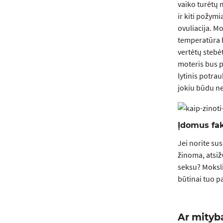
vaiko turėtų m
ir kiti požymi
ovuliacija. M
temperatūra b
vertėtų stebėt
moteris bus p
lytinis potrau
jokiu būdu ne
Įdomus fa
Jei norite sus
žinoma, atsižv
seksu? Moksli
būtinai tuo p
Ar mityb