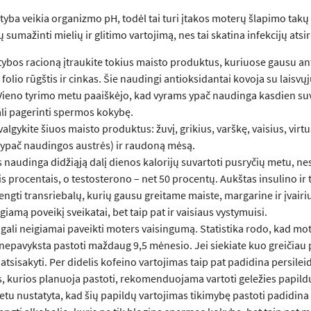
ityba veikia organizmo pH, todėl tai turi įtakos moterų šlapimo takų 
ų sumažinti mielių ir glitimo vartojimą, nes tai skatina infekcijų at
tybos racioną įtraukite tokius maisto produktus, kuriuose gausu an
 folio rūgštis ir cinkas. Šie naudingi antioksidantai kovoja su laisv
Vieno tyrimo metu paaiškėjo, kad vyrams ypač naudinga kasdien suva
ali pagerinti spermos kokybę.
algykite šiuos maisto produktus: žuvį, grikius, varškę, vaisius, vir
(ypač naudingos austrės) ir raudoną mėsą.
 naudinga didžiąją dalį dienos kalorijų suvartoti pusryčių metu, n
s procentais, o testosterono – net 50 procentų. Aukštas insulino ir
engti transriebalų, kurių gausu greitame maiste, margarine ir įvair
igiamą poveikį sveikatai, bet taip pat ir vaisiaus vystymuisi.
gali neigiamai paveikti moters vaisingumą. Statistika rodo, kad mo
nepavyksta pastoti maždaug 9,5 mėnesio. Jei siekiate kuo greičiau p
 atsisakyti. Per didelis kofeino vartojimas taip pat padidina persile
, kurios planuoja pastoti, rekomenduojama vartoti geležies papildu
tu nustatyta, kad šių papildų vartojimas tikimybę pastoti padidina