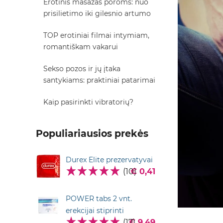
Erotinis masažas poroms: nuo
prisilietimo iki gilesnio artumo
TOP erotiniai filmai intymiam,
romantiškam vakarui
Sekso pozos ir jų įtaka
santykiams: praktiniai patarimai
Kaip pasirinkti vibratorių?
Populiariausios prekės
Durex Elite prezervatyvai
(10)
€ 0,41
POWER tabs 2 vnt.
erekcijai stiprinti
(17)
€ 9,49