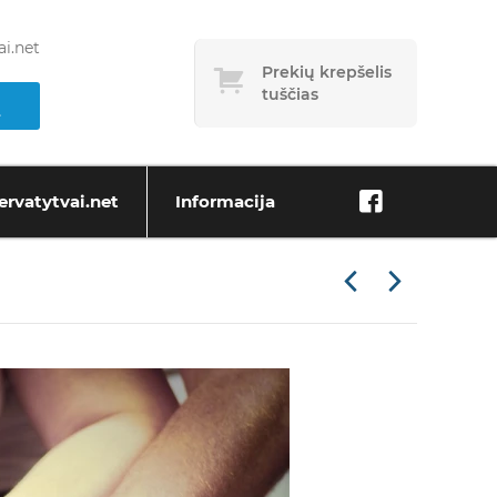
i.net
Prekių krepšelis
tuščias
ervatytvai.net
Informacija