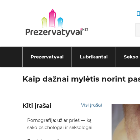
Prezervatyvai
Lubrikantai
Sekso 
Kaip dažnai mylėtis norint pa
Kiti įrašai
Visi įrašai
Pornografija: už ar prieš — ką
sako psichologai ir seksologai