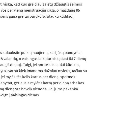
ti viską, kad kuo greičiau galėtų džiaugtis šeimos
vos per vieną menstruacijų ciklą, o maždaug 85
ioms gana greitai pavyko susilaukti kūdikio,
ukus sulauksite puikių naujienų, kad jūsų bandymai
8 valandų, o vaisingas laikotarpis tęsiasi iki 7 dienų
g 5 dienų). Taigi, jei norite susilaukti kūdikio,
oti yra svarbu kiek įmanoma dažniau mylėtis, tačiau su
ni: jei mylėsitės kelis kartus per dieną, spermos
manymu, geriausia mylėtis kartą per dieną arba kas
ieną dieną yra beveik vienoda. Jei jums pakanka
velgti į vaisingas dienas.