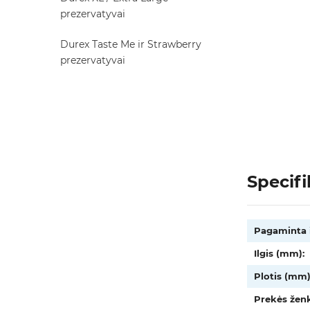
prezervatyvai
Durex Taste Me ir Strawberry
prezervatyvai
Specifi
Pagaminta i
Ilgis (mm):
Plotis (mm)
Prekės ženk