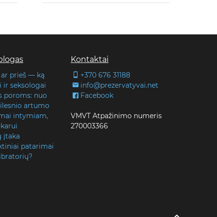
blogas
Kontaktai
 ar prieš — ką
+370 676 31188
 ir seksologai
info@prezervatyvai.net
s poroms: nuo
Facebook
 gilesnio artumo
lmai intymiam,
VMVT Atpažinimo numeris
karui
270003366
ų įtaka
tiniai patarimai
ibratorių?