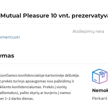
Mutual Pleasure 10 vnt. prezervatyvai
Atsiliepimų nėra
 komentuoti
tymas
siunčiamos konfidencialioje kartoninėje dėžutėje.
t prekės turinys apsaugomas nuo pažeidimų ir
kliento konfidencialumas. Prekės į siuntų
Nemok
aštomatus), pašto skyrių ar kurjeriu į namus
er 1–2 darbo dienas.
Perkant