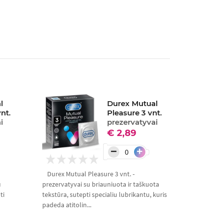
l
Durex Mutual
vnt.
Pleasure 3 vnt.
i
prezervatyvai
€ 2,89
−
+
Durex Mutual Pleasure 3 vnt. -
u
prezervatyvai su briauniuota ir taškuota
ti
tekstūra, sutepti specialiu lubrikantu, kuris
padeda atitolin...