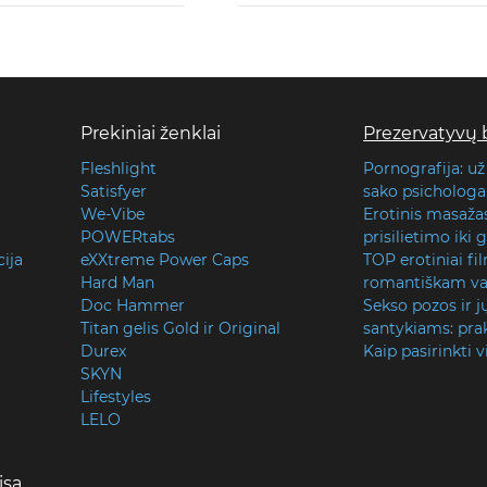
Prekiniai ženklai
Prezervatyvų 
Fleshlight
Pornografija: už
Satisfyer
sako psichologai
We-Vibe
Erotinis masaža
POWERtabs
prisilietimo iki
cija
eXXtreme Power Caps
TOP erotiniai fi
Hard Man
romantiškam va
Doc Hammer
Sekso pozos ir j
Titan gelis Gold ir Original
santykiams: prak
Durex
Kaip pasirinkti v
SKYN
Lifestyles
LELO
isa