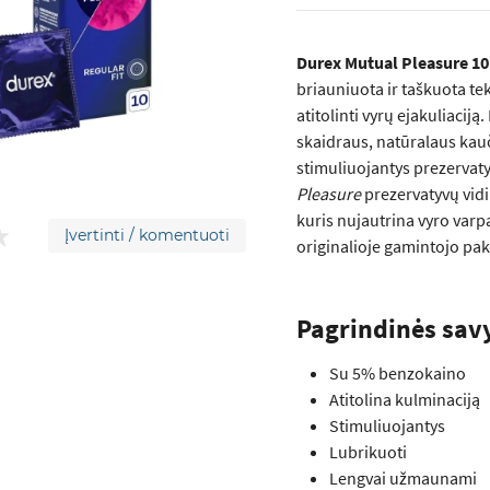
Durex Mutual Pleasure 10
briauniuota ir taškuota te
atitolinti vyrų ejakuliacij
skaidraus, natūralaus kauč
stimuliuojantys prezervat
Pleasure
prezervatyvų vid
kuris nujautrina vyro varpą
Įvertinti / komentuoti
originalioje gamintojo pak
Pagrindinės sav
Su 5% benzokaino
Atitolina kulminaciją
Stimuliuojantys
Lubrikuoti
Lengvai užmaunami