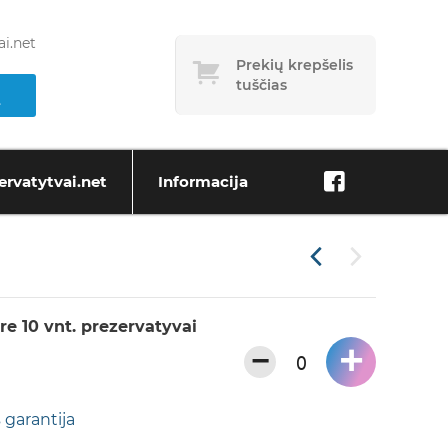
i.net
Prekių krepšelis
tuščias
ervatytvai.net
Informacija
e 10 vnt. prezervatyvai
+
−
 garantija