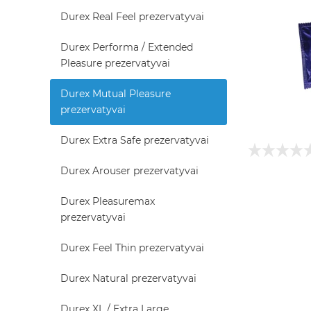
Durex Real Feel prezervatyvai
Durex Performa / Extended
Pleasure prezervatyvai
Durex Mutual Pleasure
prezervatyvai
Durex Extra Safe prezervatyvai
Durex Arouser prezervatyvai
Durex Pleasuremax
prezervatyvai
Durex Feel Thin prezervatyvai
Durex Natural prezervatyvai
Durex XL / Extra Large