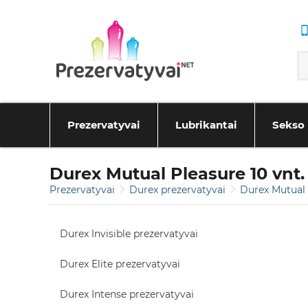
Prezervatyvai
Lubrikantai
Sekso 
Durex Mutual Pleasure 10 vnt.
Prezervatyvai
Durex prezervatyvai
Durex Mutual 
Durex Invisible prezervatyvai
Durex Elite prezervatyvai
Durex Intense prezervatyvai