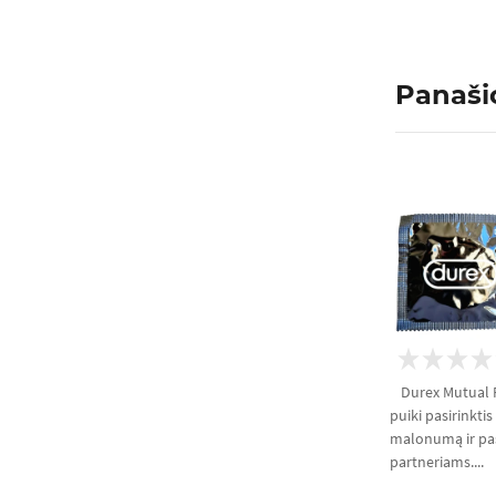
Panaši
Durex Mutual P
puiki pasirinktis 
malonumą ir pa
partneriams....