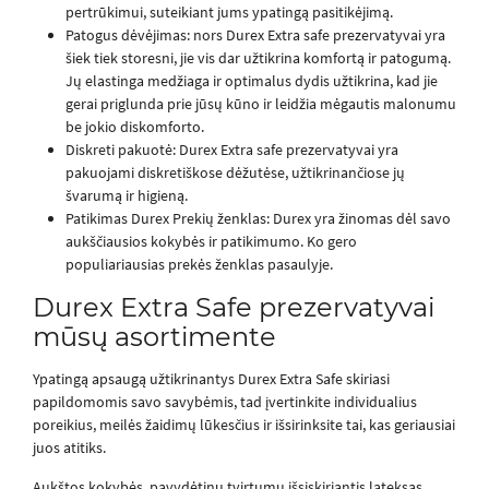
pertrūkimui, suteikiant jums ypatingą pasitikėjimą.
Patogus dėvėjimas: nors Durex Extra safe prezervatyvai yra
šiek tiek storesni, jie vis dar užtikrina komfortą ir patogumą.
Jų elastinga medžiaga ir optimalus dydis užtikrina, kad jie
gerai priglunda prie jūsų kūno ir leidžia mėgautis malonumu
be jokio diskomforto.
Diskreti pakuotė: Durex Extra safe prezervatyvai yra
pakuojami diskretiškose dėžutėse, užtikrinančiose jų
švarumą ir higieną.
Patikimas Durex Prekių ženklas: Durex yra žinomas dėl savo
aukščiausios kokybės ir patikimumo. Ko gero
populiariausias prekės ženklas pasaulyje.
Durex Extra Safe prezervatyvai
mūsų asortimente
Ypatingą apsaugą užtikrinantys Durex Extra Safe skiriasi
papildomomis savo savybėmis, tad įvertinkite individualius
poreikius, meilės žaidimų lūkesčius ir išsirinksite tai, kas geriausiai
juos atitiks.
Aukštos kokybės, pavydėtinu tvirtumu išsiskiriantis lateksas,