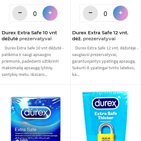
−
−
+
+
Durex Extra Safe 10 vnt
Durex Extra Safe 12 vnt.
dėžutė
prezervatyvai
dėž.
prezervatyvai
Durex Extra Safe 10 vnt dėžutė -
Durex Extra Safe 12 vnt. dėžutėje -
patikima ir saugi apsaugos
saugiausi prezervatyvai,
priemonė, padedanti užtikrinti
garantuojantys ypatingą apsaugą.
maksimalią apsaugą lytinių
Sukurti iš ypatingai tvirto latekso,
santykių metu. I&scaro...
ka...