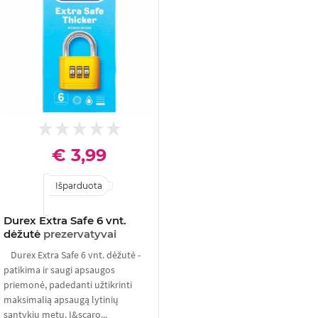
€ 3,99
Išparduota
Durex Extra Safe 6 vnt.
dėžutė
prezervatyvai
Durex Extra Safe 6 vnt. dėžutė -
patikima ir saugi apsaugos
priemonė, padedanti užtikrinti
maksimalią apsaugą lytinių
santykių metu. I&scaro...