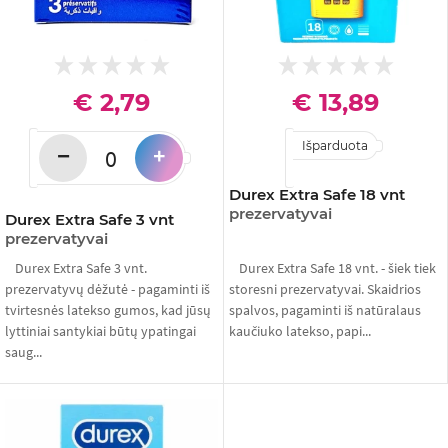
€ 2,79
€ 13,89
Išparduota
−
+
Durex Extra Safe 18 vnt
prezervatyvai
Durex Extra Safe 3 vnt
prezervatyvai
Durex Extra Safe 3 vnt.
Durex Extra Safe 18 vnt. - šiek tiek
prezervatyvų dėžutė - pagaminti iš
storesni prezervatyvai. Skaidrios
tvirtesnės latekso gumos, kad jūsų
spalvos, pagaminti iš natūralaus
lyttiniai santykiai būtų ypatingai
kaučiuko latekso, papi...
saug...