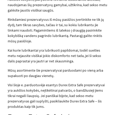
naudojamas šių prezervatyvų gamybai, užtikrina, kad sekso metu
galėsite jaustis visiškai saugūs.
Rinkdamiesi prezervatyvus iš mūsų pasiūlos įvertinkite ne tik jų
dydį, tam tikras savybes, tačiau ir tai, su kokiu lubrikantu jie
tinkami naudoti. Pagamintiems iš latekso į draugiją pasirinkite
kokybišką vandens pagrindo lubrikantą. Pastarąjį galite rinktis
mūsų pasiūloje.
Kai kurie lubrikantai yra lubrikuoti papildomai, todėl sueities
metu nejausite visiškai jokio diskomforto net tada, jei ši sekso
dalis paprastai yra jautri ar net skausminga.
Mūsų asortimente šie prezervatyvai parduodami po vieną arba
supakuoti po daugiau vienetų.
Visi šioje e. parduotuvėje esantys Durex Extra Safe prezervatyvai
yra aukštos kokybės, neįtikėtinai patvarūs, o bandžiusieji jiems
tikrai negaili liaupsių. Jei paniškai bijote, kad sekso metu
prezervatyvas gali suplyšti, pasikliaukite Durex Extra Safe – šis
produktas kaip tik jums.