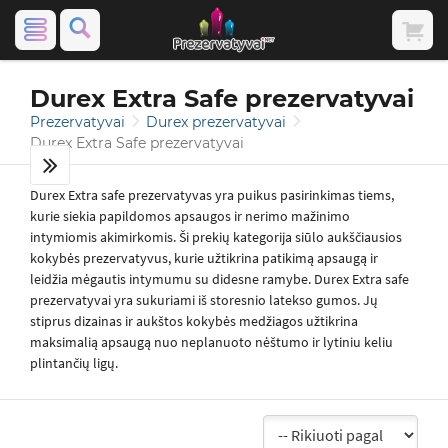
Durex Extra Safe prezervatyvai
Prezervatyvai
Durex prezervatyvai
Durex Extra Safe prezervatyvai
Durex Extra safe prezervatyvas yra puikus pasirinkimas tiems,
kurie siekia papildomos apsaugos ir nerimo mažinimo
intymiomis akimirkomis. Ši prekių kategorija siūlo aukščiausios
kokybės prezervatyvus, kurie užtikrina patikimą apsaugą ir
leidžia mėgautis intymumu su didesne ramybe. Durex Extra safe
prezervatyvai yra sukuriami iš storesnio latekso gumos. Jų
stiprus dizainas ir aukštos kokybės medžiagos užtikrina
maksimalią apsaugą nuo neplanuoto nėštumo ir lytiniu keliu
plintančių ligų.