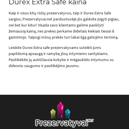
Durex Extra Safe kaina
Kaip ir visus kitų rūšių prezervatyvus, taip ir Durex Extra Safe
sargius, Prezervatyvai.net parduotuvėje jūs galėsite įsigyti pigiau,
nei bet kur kitur! Visada savo klientams galime pasiūlyti
žemiausią kainą, nes prekes perkame dideliais kiekiais tiesiai iš
gamintojo. Taipogi mūsų prekės turi labai ilgą galiojimo terminą.
Leiskite Durex Extra safe prezervatyvams suteikti jums
papildomą apsaugą ir ramybę jūsų intymiems santykiams.
Pasitikėkite jų aukščiausia kokybe ir mėgaukitės intymumu su
didesniu saugumo ir pasitikėjimo jausmu.