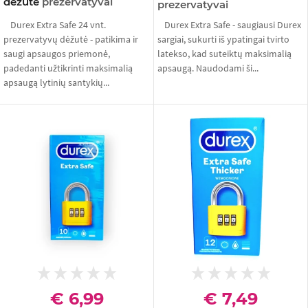
dėžutė
prezervatyvai
prezervatyvai
Durex Extra Safe 24 vnt.
Durex Extra Safe - saugiausi Durex
prezervatyvų dėžutė - patikima ir
sargiai, sukurti iš ypatingai tvirto
saugi apsaugos priemonė,
latekso, kad suteiktų maksimalią
padedanti užtikrinti maksimalią
apsaugą. Naudodami ši...
apsaugą lytinių santykių...
€ 6,99
€ 7,49