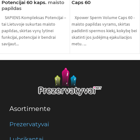
Potencijai 60 kaps.
maisto
Caps 60
papildas
SAPIENS Kompleksas Potencijai –
Xpower Sperm Volume Caps 60 -
tai Lietuvoje sukurtas maisto
maisto papildas vyrams, skirtas
papildas, skirtas vyrų lytinei
padidinti spermos kiekį, kokybę bei
funkcijai, potencijai ir bendrai
skatinti jos judėjimą ejakuliacijos
savijaut...
metu. ...
Asortimente
Prezervatyvai
Lubrikantai