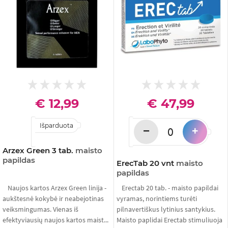
€ 12,99
€ 47,99
Išparduota
−
+
Arzex Green 3 tab.
maisto
papildas
ErecTab 20 vnt
maisto
papildas
Naujos kartos Arzex Green linija -
Erectab 20 tab. - maisto papildai
aukštesnė kokybė ir neabejotinas
vyramas, norintiems turėti
veiksmingumas. Vienas iš
pilnavertiškus lytinius santykius.
efektyviausių naujos kartos maist...
Maisto paplidai Erectab stimuliuoja