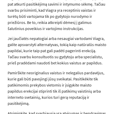
pat atkurti pasitikėjimą savimi ir intymumo sėkmę. Tačiau
svarbu prisiminti, kad Viagra yra receptinis vaistas ir
turėtų būti vartojama tik po gydytojo nurodymo ir
priežiūros. Be to, reikia atkreipti dėmesį į galimus
šalutinius poveikius ir vartojimo instrukcijas.
Jei jaučiatės nepatogiai arba nesaugiai vartodami Viagra,
galite apsvarstyti alternatyvas, tokią kaip natūralūs maisto
papildai, kurie taip pat gali padėti pagerinti erekciją.
Tačiau svarbu konsultuotis su gydytoju arba specialistu,
prieš pradėdami naudoti bet kokius vaistus ar papildus.
Pamirškite neoriginalius vaistus ir nelegalius pardavėjus,
kurie gali būti pavojingi jūsų sveikatai. Pasitikėkite tik
patikimomis prekybos vietomis ir įsigykite maisto
papildus erekcijai stiprinti tik iš patikimų vaistinių arba
interneto svetainių, kurios turi gerą reputaciją ir
pasitikėjimą.
Atsiminkite, kad svarbiausia yra atvirumas ir bendravimas