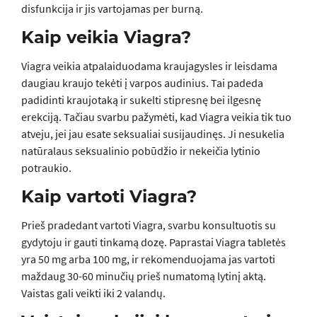
disfunkcija ir jis vartojamas per burną.
Kaip veikia Viagra?
Viagra veikia atpalaiduodama kraujagysles ir leisdama
daugiau kraujo tekėti į varpos audinius. Tai padeda
padidinti kraujotaką ir sukelti stipresnę bei ilgesnę
erekciją. Tačiau svarbu pažymėti, kad Viagra veikia tik tuo
atveju, jei jau esate seksualiai susijaudinęs. Ji nesukelia
natūralaus seksualinio pobūdžio ir nekeičia lytinio
potraukio.
Kaip vartoti Viagra?
Prieš pradedant vartoti Viagra, svarbu konsultuotis su
gydytoju ir gauti tinkamą dozę. Paprastai Viagra tabletės
yra 50 mg arba 100 mg, ir rekomenduojama jas vartoti
maždaug 30-60 minučių prieš numatomą lytinį aktą.
Vaistas gali veikti iki 2 valandų.