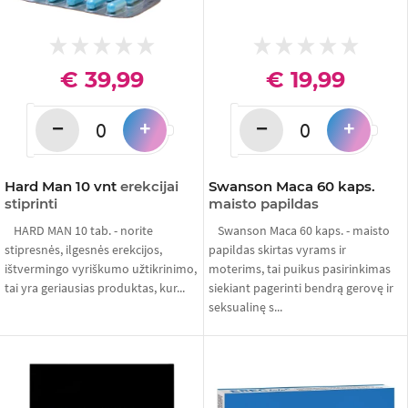
€ 39,99
€ 19,99
−
−
+
+
Hard Man 10 vnt
erekcijai
Swanson Maca 60 kaps.
stiprinti
maisto papildas
HARD MAN 10 tab. - norite
Swanson Maca 60 kaps. - maisto
stipresnės, ilgesnės erekcijos,
papildas skirtas vyrams ir
ištvermingo vyriškumo užtikrinimo,
moterims, tai puikus pasirinkimas
tai yra geriausias produktas, kur...
siekiant pagerinti bendrą gerovę ir
seksualinę s...