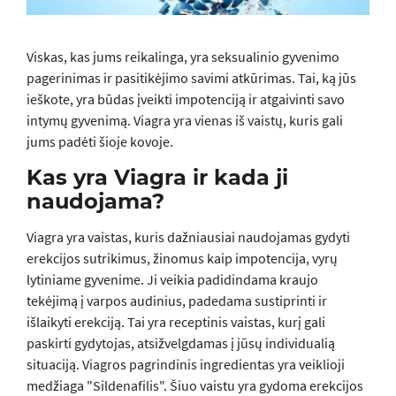
Viskas, kas jums reikalinga, yra seksualinio gyvenimo
pagerinimas ir pasitikėjimo savimi atkūrimas. Tai, ką jūs
ieškote, yra būdas įveikti impotenciją ir atgaivinti savo
intymų gyvenimą. Viagra yra vienas iš vaistų, kuris gali
jums padėti šioje kovoje.
Kas yra Viagra ir kada ji
naudojama?
Viagra yra vaistas, kuris dažniausiai naudojamas gydyti
erekcijos sutrikimus, žinomus kaip impotencija, vyrų
lytiniame gyvenime. Ji veikia padidindama kraujo
tekėjimą į varpos audinius, padedama sustiprinti ir
išlaikyti erekciją. Tai yra receptinis vaistas, kurį gali
paskirti gydytojas, atsižvelgdamas į jūsų individualią
situaciją. Viagros pagrindinis ingredientas yra veiklioji
medžiaga "Sildenafilis". Šiuo vaistu yra gydoma erekcijos