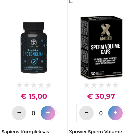
i...
€ 15,00
€ 30,97
−
−
+
+
Sapiens Kompleksas
Xpower Sperm Volume