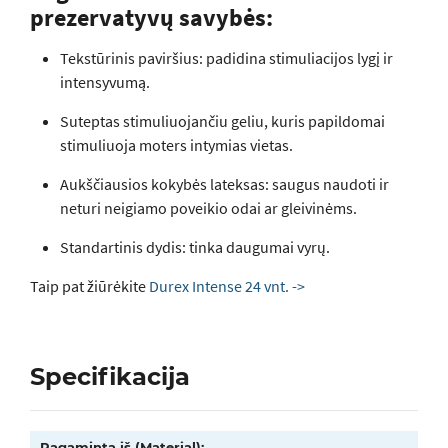
prezervatyvų savybės:
Tekstūrinis paviršius: padidina stimuliacijos lygį ir
intensyvumą.
Suteptas stimuliuojančiu geliu, kuris papildomai
stimuliuoja moters intymias vietas.
Aukščiausios kokybės lateksas: saugus naudoti ir
neturi neigiamo poveikio odai ar gleivinėms.
Standartinis dydis: tinka daugumai vyrų.
Taip pat žiūrėkite
Durex Intense 24 vnt. ->
Specifikacija
Pagaminta iš (Material):