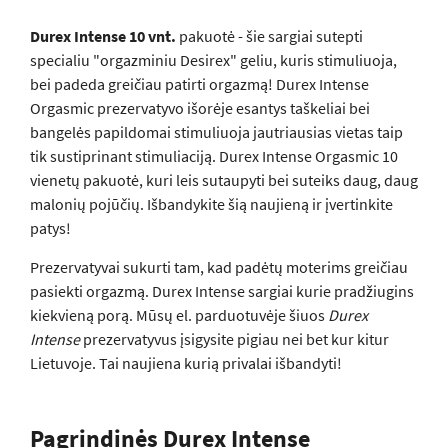
Durex Intense 10 vnt.
pakuotė - šie sargiai sutepti
specialiu "orgazminiu Desirex" geliu, kuris stimuliuoja,
bei padeda greičiau patirti orgazmą! Durex Intense
Orgasmic prezervatyvo išorėje esantys taškeliai bei
bangelės papildomai stimuliuoja jautriausias vietas taip
tik sustiprinant stimuliaciją. Durex Intense Orgasmic 10
vienetų pakuotė, kuri leis sutaupyti bei suteiks daug, daug
malonių pojūčių. Išbandykite šią naujieną ir įvertinkite
patys!
Prezervatyvai sukurti tam, kad padėtų moterims greičiau
pasiekti orgazmą. Durex Intense sargiai kurie pradžiugins
kiekvieną porą. Mūsų el. parduotuvėje šiuos
Durex
Intense
prezervatyvus įsigysite pigiau nei bet kur kitur
Lietuvoje. Tai naujiena kurią privalai išbandyti!
Pagrindinės Durex Intense