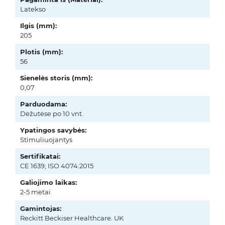
Latekso
Ilgis (mm):
205
Plotis (mm):
56
Sienelės storis (mm):
0,07
Parduodama:
Dėžutėse po 10 vnt.
Ypatingos savybės:
Stimuliuojantys
Sertifikatai:
CE 1639; ISO 4074:2015
Galiojimo laikas:
2-5 metai
Gamintojas:
Reckitt Beckiser Healthcare. UK