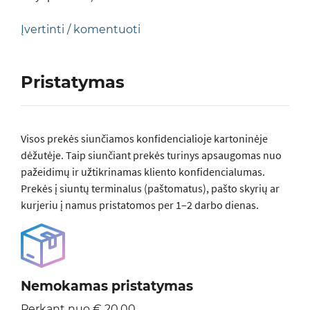
Įvertinti / komentuoti
Pristatymas
Visos prеkės siunčiamos konfidencialioje kartoninėje
dėžutėje. Taip siunčiant prekės turinys apsaugomas nuo
pažeidimų ir užtikrinamas kliento konfidencialumas.
Prekės į siuntų terminalus (paštomatus), pašto skyrių ar
kurjeriu į namus pristatomos per 1–2 darbo dienas.
Nemokamas pristatymas
Perkant nuo € 20,00