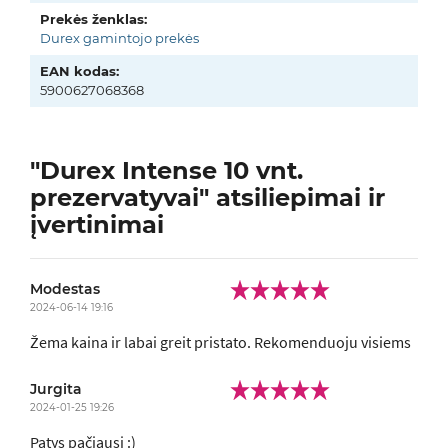
Prekės ženklas:
Durex gamintojo prekės
EAN kodas:
5900627068368
"Durex Intense 10 vnt.
prezervatyvai" atsiliepimai ir
įvertinimai
Modestas
2024-06-14 19:16
Žema kaina ir labai greit pristato. Rekomenduoju visiems
Jurgita
2024-01-25 19:26
Patys pačiausi :)