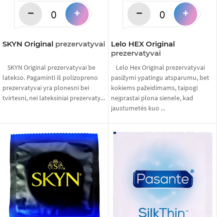
−
−
+
+
SKYN Original
prezervatyvai
Lelo HEX Original
prezervatyvai
SKYN Original prezervatyvai be
Lelo Hex Original prezervatyvai
latekso. Pagaminti iš polizopreno
pasižymi ypatingu atsparumu, bet
prezervatyvai yra plonesni bei
kokiems pažeidimams, taipogi
tvirtesni, nei lateksiniai prezervaty...
neįprastai plona sienele, kad
jaustumetės kuo ...