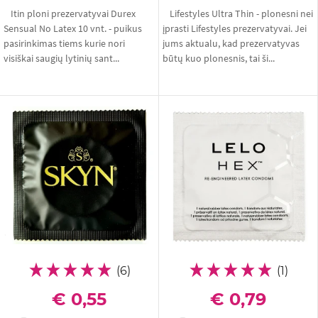
Itin ploni prezervatyvai Durex
Lifestyles Ultra Thin - plonesni nei
Sensual No Latex 10 vnt. - puikus
įprasti Lifestyles prezervatyvai. Jei
pasirinkimas tiems kurie nori
jums aktualu, kad prezervatyvas
visiškai saugių lytinių sant...
būtų kuo plonesnis, tai ši...
(6)
(1)
€ 0,55
€ 0,79