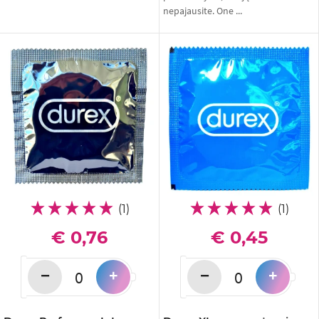
nepajausite. One ...
(1)
(1)
€ 0,76
€ 0,45
−
−
+
+