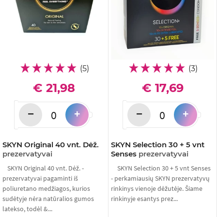
(5)
(3)
€ 21,98
€ 17,69
−
−
+
+
SKYN Original 40 vnt. Dėž.
SKYN Selection 30 + 5 vnt
prezervatyvai
Senses
prezervatyvai
SKYN Original 40 vnt. Dėž. -
SKYN Selection 30 + 5 vnt Senses
prezervatyvai pagaminti iš
- perkamiausių SKYN prezervatyvų
poliuretano medžiagos, kurios
rinkinys vienoje dėžutėje. Šiame
sudėtyje nėra natūralios gumos
rinkinyje esantys prez...
latekso, todėl &...