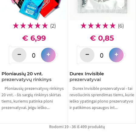
(2)
(6)
€ 6,99
€ 0,85
−
−
+
+
Ploniausių 20 vnt.
Durex Invisible
prezervatyvų rinkinys
prezervatyvai
Ploniausių prezervatyvų rinkinys
Durex Invisible prezervatyvai - tai
20 vnt. - šis sargių rinkinys skirtas
revoliucinis sprendimas tiems, kurie
tiems, kuriems patinka ploni
ieško ypatingai plono prezervatyvo
prezervatyvai. jeigu ieško...
ir patikimos apsaugos int...
Rodomi 19 - 36 iš 499 produktų