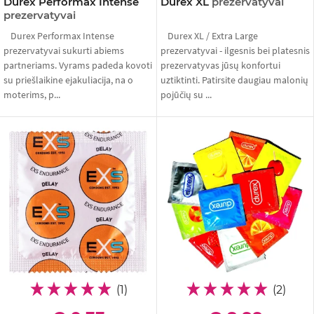
Durex Performax Intense
Durex XL
prezervatyvai
prezervatyvai
Durex Performax Intense
Durex XL / Extra Large
prezervatyvai sukurti abiems
prezervatyvai - ilgesnis bei platesnis
partneriams. Vyrams padeda kovoti
prezervatyvas jūsų konfortui
su priešlaikine ejakuliacija, na o
uztiktinti. Patirsite daugiau malonių
moterims, p...
pojūčių su ...
(1)
(2)