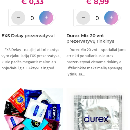
€ 0,33
€ 8,99
−
−
+
+
EXS Delay
prezervatyvai
Durex Mix 20 vnt
prezervatyvų rinkinys
EXS Delay - naujieji atitolinantys
Durex Mix 20 vnt. - specialiai jums
vyro ejakuliaciją EXS prezervatyvai,
atrinkti populiariausi durex
kurie padės mėgautis maloniais
prezervatyvai viename rinkinyje.
pojūčiais ilgiau. Aktyvus ingred...
Užtikrinkite maksimalią apsaugą
lytinių sa...