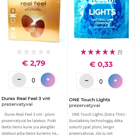
(1)
€ 2,79
€ 0,33
−
+
−
+
Durex Real Feel 3 vnt
ONE Touch Lights
prezervatyvai
prezervatyvai
Durex Real Feel 3 vnt - ploni
ONE Touch Lights (Extra Thin) -
prezervatyvai be latekso. Puiki
šiuolaikinių technologijų dėka
išeitis tiems kurie yra alergiški
sukurti ypač ploni, lengvi
lateksui arba tiems kuriems ne...
prezervatyvai, Jūs jų net