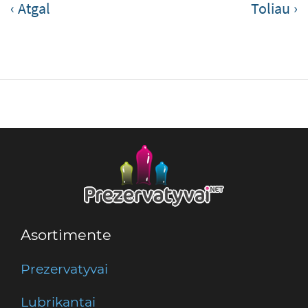
‹
›
Asortimente
Prezervatyvai
Lubrikantai