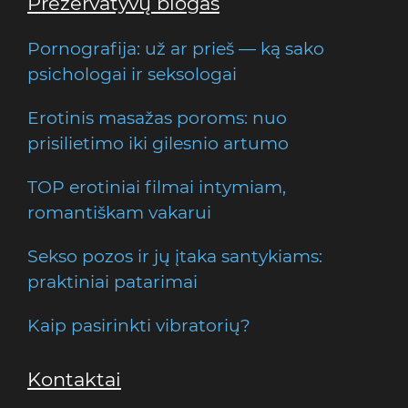
Prezervatyvų blogas
Pornografija: už ar prieš — ką sako
psichologai ir seksologai
Erotinis masažas poroms: nuo
prisilietimo iki gilesnio artumo
TOP erotiniai filmai intymiam,
romantiškam vakarui
Sekso pozos ir jų įtaka santykiams:
praktiniai patarimai
Kaip pasirinkti vibratorių?
Kontaktai