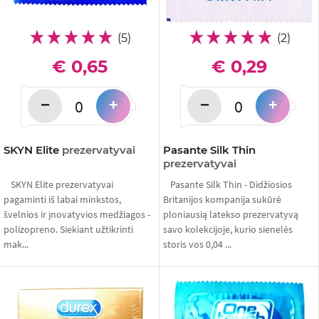
(5)
(2)
€ 0,65
€ 0,29
−
−
+
+
SKYN Elite
prezervatyvai
Pasante Silk Thin
prezervatyvai
SKYN Elite prezervatyvai
Pasante Silk Thin - Didžiosios
pagaminti iš labai minkstos,
Britanijos kompanija sukūrė
švelnios ir įnovatyvios medžiagos -
ploniausią latekso prezervatyvą
polizopreno. Siekiant užtikrinti
savo kolekcijoje, kurio sienelės
mak...
storis vos 0,04 ...