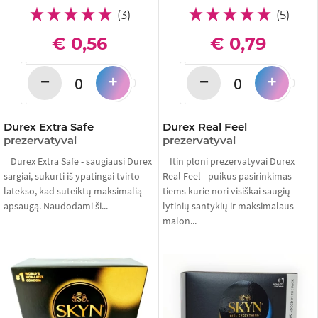
(3)
(5)
€ 0,56
€ 0,79
−
−
+
+
Durex Extra Safe
Durex Real Feel
prezervatyvai
prezervatyvai
Durex Extra Safe - saugiausi Durex
Itin ploni prezervatyvai Durex
sargiai, sukurti iš ypatingai tvirto
Real Feel - puikus pasirinkimas
latekso, kad suteiktų maksimalią
tiems kurie nori visiškai saugių
apsaugą. Naudodami ši...
lytinių santykių ir maksimalaus
malon...